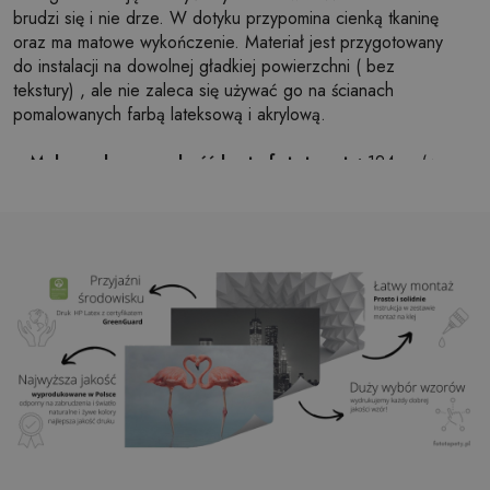
brudzi się i nie drze. W dotyku przypomina cienką tkaninę
oraz ma matowe wykończenie. Materiał jest przygotowany
do instalacji na dowolnej gładkiej powierzchni ( bez
tekstury) , ale nie zaleca się używać go na ścianach
pomalowanych farbą lateksową i akrylową.
Maksymalna szerokość brytu fototapety:
124cm (w
przypadku rozmiaru większego niż szerokość brytu,
wydruk będzie składał się z kilku równych arkuszy)
Struktura:
satynowa
Wykończenie:
lekki mat
Klej:
Niepotrzebny
Zastosowanie:
Salon, sypialnia, pomieszczenia
biurowe, przedpokój i wiele innych