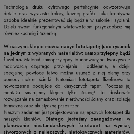
Technologia druku cyfrowego perfekcyjnie odwzorowuje
detale oraz wyraziste kolory, każdej grafiki. Taka kreatywna
ozdoba idealnie prezentować się będzie w salonie i sypialni.
Dzięki swoim funkcjonalnym właściwościom przyozdobisz nią
również kuchnię i łazienkę.
W naszym sklepie można nabyć fototapetę Judo rysunek
na jednym z wybranych materiałów: samoprzylepny bądź
flizelina.
Materiał samoprzylepny to innowacyjne tworzywo z
możliwością częstego przyklejania i odklejania, a dzięki
specjalnej powłoce łatwo można usunąć z niej plamy przy
pomocy mokrej ścierki. Natomiast fototapeta flizelinowa to
nowoczesne podejście do klasycznych tapet. Podczas jej
montażu smarujemy klejem tylko ścianę! To doskonałe
rozwiązanie na zamaskowanie nierówności ściany oraz izolację
termiczną oraz akustyczną przestrzeni.
Naszym zadaniem jest projektowanie najlepszych fototapet dla
naszych klientów.
Dlatego jesteśmy zaangażowani w
planowanie niestandardowych fototapet na wymiar,
stworzonych z najlepszych, nietoksycznych materiałów,