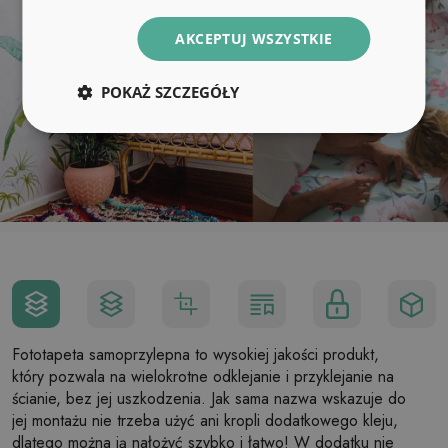
AKCEPTUJ WSZYSTKIE
POKAŻ SZCZEGÓŁY
Fototapeta samoprzylepna to wysokiej jakości produkt,
który pozwala na wielokrotne odklejanie i przyklejanie na
ścianie, bez jej uszkodzenia. Jak sama nazwa wskazuje do
jej montażu nie trzeba użyć ani kropli dodatkowego kleju,
dlatego można ją nałożyć szybko i łatwo! W dodatku nie