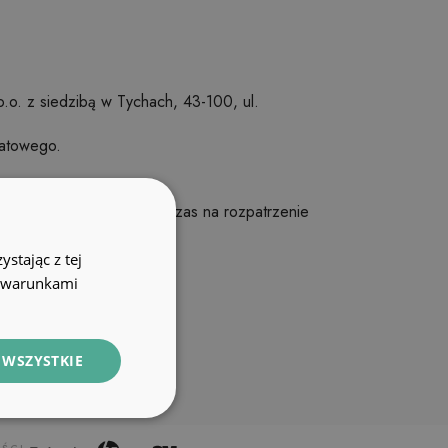
 o.o. z siedzibą w Tychach, 43-100, ul.
batowego.
adres
info@fototapety.pl
. Czas na rozpatrzenie
stając z tej
z warunkami
 WSZYSTKIE
info@fototapety.pl