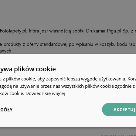
Fototapety.pl, która jest własnością spółki Drukarnia Piga.pl Sp. z
ie produkty z oferty standardowej po wpisaniu w koszyku kodu ra
anych.
osić do organizatora za pośrednictwem poczty elektronicznej na 
żywa plików cookie
e ich danych osobowych na potrzeby zamówień.
a z plików cookie, aby zapewnić lepszą wygodę użytkowania. Korzy
TAJ
(pkt. 10)
 zgodę na używanie przez nas wszystkich plików cookie zgodnie 
iniejszego regulaminu bez wyjątków.
lików cookie.
Dowiedz się więcej
owadzania zmian w regulaminie.
EGÓŁY
AKCEPTUJ
+48 32 700 37 17