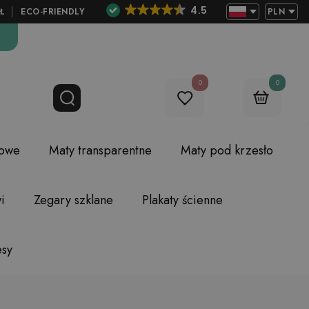
4.5
Ł
ECO-FRIENDLY
PLN
0
0
lowe
Maty transparentne
Maty pod krzesło
i
Zegary szklane
Plakaty ścienne
esy