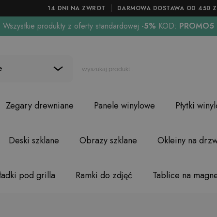
14 DNI NA ZWROT
DARMOWA DOSTAWA OD 450 Z
Wszystkie produkty z oferty standardowej
-5%
KOD:
PROMO5
e
Zegary drewniane
Panele winylowe
Płytki winy
Deski szklane
Obrazy szklane
Okleiny na drzw
adki pod grilla
Ramki do zdjęć
Tablice na magn