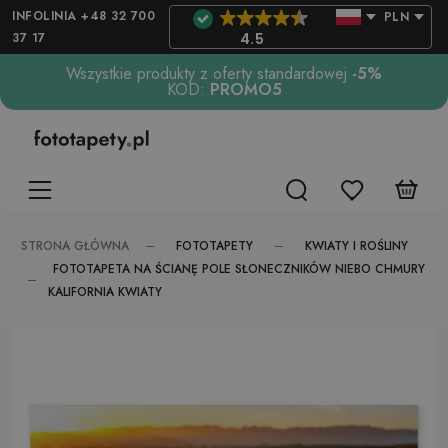
INFOLINIA +48 32 700
PLN
37 17
4.5
Wszystkie produkty z oferty standardowej
-5%
KOD:
PROMO5
FOTOTAPETY
KWIATY I ROŚLINY
STRONA GŁÓWNA
FOTOTAPETA NA ŚCIANĘ POLE SŁONECZNIKÓW NIEBO CHMURY
KALIFORNIA KWIATY