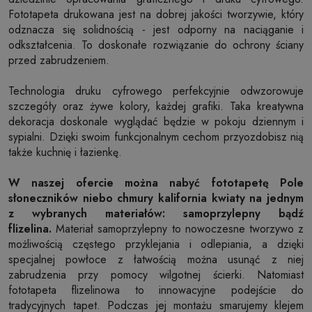
Fototapeta drukowana jest na dobrej jakości tworzywie, który
odznacza się solidnością - jest odporny na naciąganie i
odkształcenia. To doskonałe rozwiązanie do ochrony ściany
przed zabrudzeniem.
Technologia druku cyfrowego perfekcyjnie odwzorowuje
szczegóły oraz żywe kolory, każdej grafiki. Taka kreatywna
dekoracja doskonale wyglądać będzie w pokoju dziennym i
sypialni. Dzięki swoim funkcjonalnym cechom przyozdobisz nią
także kuchnię i łazienkę.
W naszej ofercie można nabyć fototapetę Pole
słoneczników niebo chmury kalifornia kwiaty na jednym
z wybranych materiałów: samoprzylepny bądź
flizelina.
Materiał samoprzylepny to nowoczesne tworzywo z
możliwością częstego przyklejania i odlepiania, a dzięki
specjalnej powłoce z łatwością można usunąć z niej
zabrudzenia przy pomocy wilgotnej ścierki. Natomiast
fototapeta flizelinowa to innowacyjne podejście do
tradycyjnych tapet. Podczas jej montażu smarujemy klejem