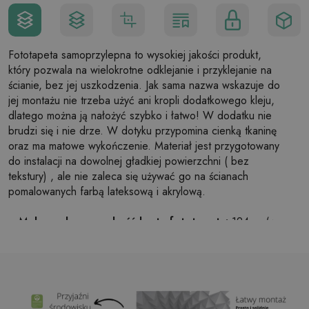
Fototapeta samoprzylepna to wysokiej jakości produkt,
który pozwala na wielokrotne odklejanie i przyklejanie na
ścianie, bez jej uszkodzenia. Jak sama nazwa wskazuje do
jej montażu nie trzeba użyć ani kropli dodatkowego kleju,
dlatego można ją nałożyć szybko i łatwo! W dodatku nie
brudzi się i nie drze. W dotyku przypomina cienką tkaninę
oraz ma matowe wykończenie. Materiał jest przygotowany
do instalacji na dowolnej gładkiej powierzchni ( bez
tekstury) , ale nie zaleca się używać go na ścianach
pomalowanych farbą lateksową i akrylową.
Maksymalna szerokość brytu fototapety:
124cm (w
przypadku rozmiaru większego niż szerokość brytu,
wydruk będzie składał się z kilku równych arkuszy)
Struktura:
satynowa
Wykończenie:
lekki mat
Klej:
Niepotrzebny