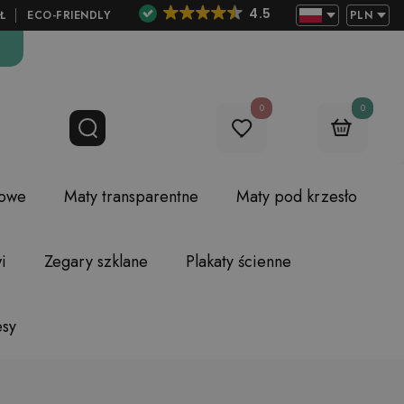
4.5
Ł
ECO-FRIENDLY
PLN
0
0
lowe
Maty transparentne
Maty pod krzesło
i
Zegary szklane
Plakaty ścienne
esy