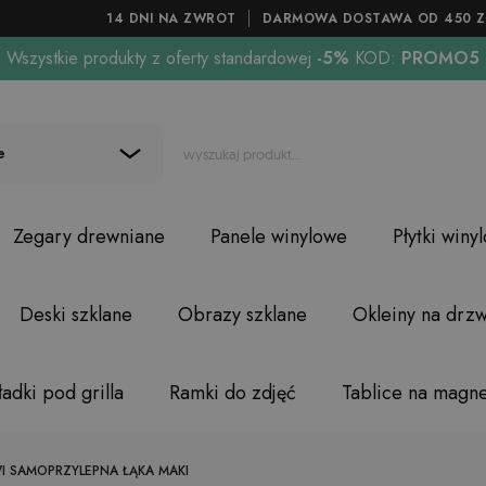
14 DNI NA ZWROT
DARMOWA DOSTAWA OD 450 Z
Wszystkie produkty z oferty standardowej
-5%
KOD:
PROMO5
e
Zegary drewniane
Panele winylowe
Płytki winy
Deski szklane
Obrazy szklane
Okleiny na drzw
adki pod grilla
Ramki do zdjęć
Tablice na magn
I SAMOPRZYLEPNA ŁĄKA MAKI