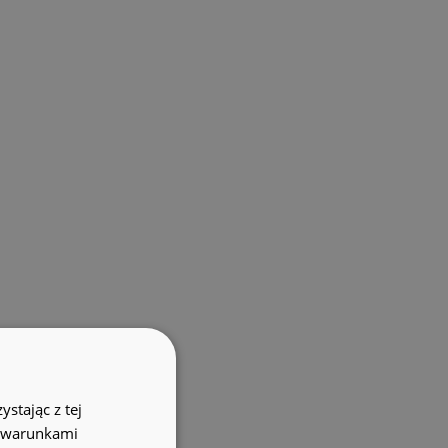
stając z tej
z warunkami