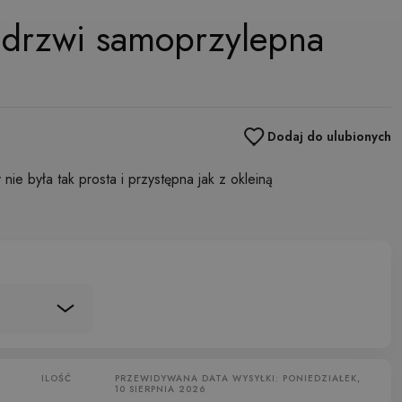
 drzwi samoprzylepna
Dodaj do ulubionych
ie była tak prosta i przystępna jak z okleiną
ILOŚĆ
PRZEWIDYWANA DATA WYSYŁKI: PONIEDZIAŁEK,
10 SIERPNIA 2026