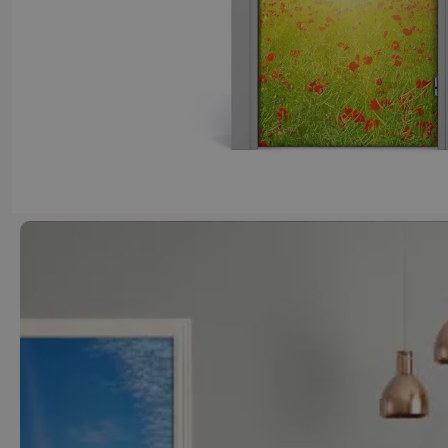
Justyna J
6 miesięcy temu
Dobrej jakości produkt, szybka dostawa.