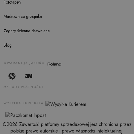
Fototapety
Maskownice grzejnika
Zegary ścienne drewniane
Blog
GWARANCJA JAKOŚCI
METODY PŁATNOŚCI
WYSYŁKA KURIERSKA
©2026 Zawartość platformy sprzedażowej jest chroniona przez
polskie prawo autorskie i prawo własności intelektualnej.