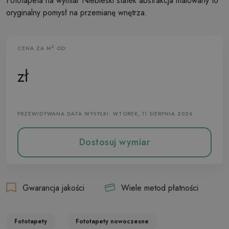
Fototapeta na wymiar Niebieski statek abstrakcja malowany to
oryginalny pomysł na przemianę wnętrza.
2
CENA ZA M
OD:
Fototapeta Flizelinowa
zł
PRZEWIDYWANA DATA WYSYŁKI: WTOREK, 11 SIERPNIA 2026
Dostosuj wymiar
Gwarancja jakości
Wiele metod płatności
Fototapety
Fototapety nowoczesne