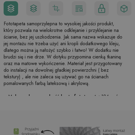
Fototapeta samoprzylepna to wysokiej jakości produkt,
który pozwala na wielokrotne odklejanie i przyklejanie na
ścianie, bez jej uszkodzenia. Jak sama nazwa wskazuje do
jej montażu nie trzeba użyć ani kropli dodatkowego kleju,
dlatego można ją nałożyć szybko i łatwo! W dodatku nie
brudzi się i nie drze. W dotyku przypomina cienką tkaninę
oraz ma matowe wykończenie. Materiał jest przygotowany
do instalacji na dowolnej gładkiej powierzchni ( bez
tekstury) , ale nie zaleca się używać go na ścianach
pomalowanych farbą lateksową i akrylową.
Maksymalna szerokość brytu fototapety:
124cm (w
przypadku rozmiaru większego niż szerokość brytu,
wydruk będzie składał się z kilku równych arkuszy)
Struktura:
satynowa
Wykończenie:
lekki mat
Klej:
Niepotrzebny