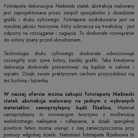
Fototapeta dekoracyjna Niebieski statek abstrakcja malowany
jest zaprojektowana przez zespół specjalistów z dziedzinie
grafiki i druku cyfrowego. Fototapeta wydrukowana jest na
wysokiej jakości tworzywie, który odznacza się trwałością - jest
odporny na rozciąganie i zagięcia. To doskonałe rozwiązanie
do osłony ściany przed ubrudzeniem.
Technologia druku cyfrowego doskonale odwzorowuje
szczegóły oraz żywe kolory, każdej grafiki. Taka kreatywna
dekoracja doskonale prezentować się będzie w salonie i
sypialni. Dzięki swoim praktycznym cechom przyozdobisz nią
też kuchnię i łazienkę.
W naszej ofercie można zakupić fototapetę Niebieski
statek abstrakcja malowany na jednym z wybranych
materiałów: samoprzylepny bądź flizelina.
Materiał
samoprzylepny to innowacyjne tworzywo z możliwością
wielokrotnego naklejania i odlepiania, a dzięki specjalnej
powłoce łatwo można usunąć z niej zanieczyszczenia przy
pomocy wilgotnej ścierki. Natomiast fototapeta flizelinowa to