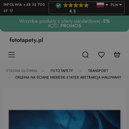
INFOLINIA +48 32 700
PLN
37 17
4.5
Wszystkie produkty z oferty standardowej
-5%
KOD:
PROMO5
FOTOTAPETY
TRANSPORT
STRONA GŁÓWNA
OKLEINA NA ŚCIANĘ NIEBIESKI STATEK ABSTRAKCJA MALOWANY