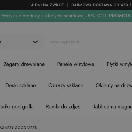
14 DNI NA ZWROT
DARMOWA DOSTAWA OD 450 Z
Wszystkie produkty z oferty standardowej
-5%
KOD:
PROMO5
e
Zegary drewniane
Panele winylowe
Płytki winy
Deski szklane
Obrazy szklane
Okleiny na drzw
adki pod grilla
Ramki do zdjęć
Tablice na magn
MAGNESY GOOD VIBES