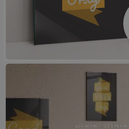
Justyna J
6 miesięcy temu
Dobrej jakości produkt, szybka dostawa.