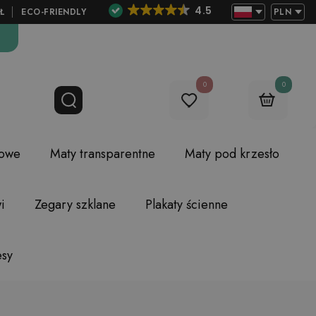
4.5
Ł
ECO-FRIENDLY
PLN
0
0
lowe
Maty transparentne
Maty pod krzesło
i
Zegary szklane
Plakaty ścienne
esy