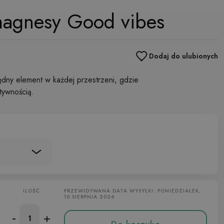
magnesy Good vibes
Dodaj do ulubionych
ędny element w każdej przestrzeni, gdzie
tywnością.
ILOŚĆ
PRZEWIDYWANA DATA WYSYŁKI: PONIEDZIAŁEK,
10 SIERPNIA 2026
-
+