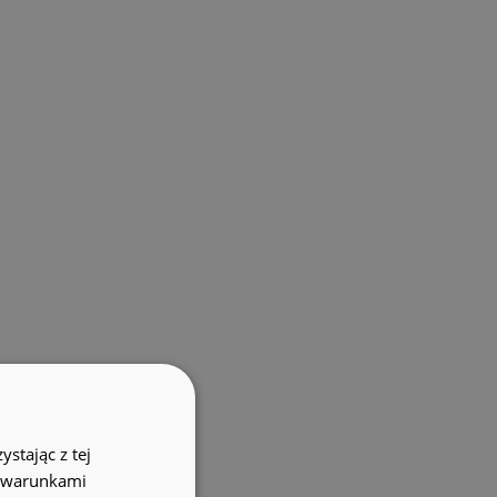
stając z tej
z warunkami