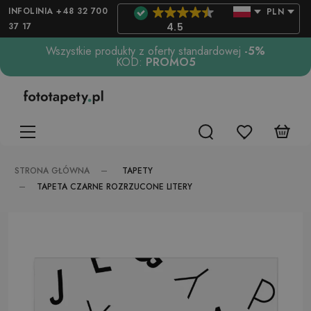
INFOLINIA +48 32 700
PLN
37 17
4.5
Wszystkie produkty z oferty standardowej
-5%
KOD:
PROMO5
TAPETY
STRONA GŁÓWNA
TAPETA CZARNE ROZRZUCONE LITERY