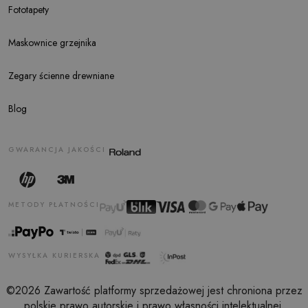
Fototapety
Maskownice grzejnika
Zegary ścienne drewniane
Blog
GWARANCJA JAKOŚCI
METODY PŁATNOŚCI
WYSYŁKA KURIERSKA
©2026 Zawartość platformy sprzedażowej jest chroniona przez
polskie prawo autorskie i prawo własności intelektualnej.