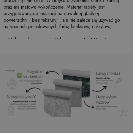
brudzi się i nie drze. W dotyku przypomina cienką tkaninę
oraz ma matowe wykończenie. Materiał tapety jest
przygotowany do instalacji na dowolnej gładkiej
powierzchni ( bez tekstury) , ale nie zaleca się używać go
na ścianach pomalowanych farbą lateksową i akrylową.
Maksymalna szerokość brytu tapety:
124cm (w
przypadku rozmiaru większego niż szerokość brytu,
wydruk będzie składał się z kilku równych arkuszy)
Struktura:
satynowa
Wykończenie:
lekki mat
Klej:
Niepotrzebny
Zastosowanie:
Salon, sypialnia, pomieszczenia
biurowe, przedpokój i wiele innych