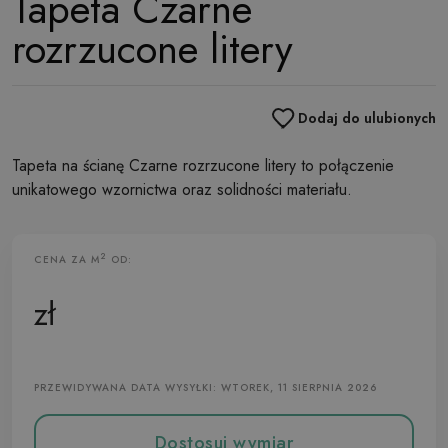
Tapeta Czarne
rozrzucone litery
Dodaj do ulubionych
Tapeta na ścianę Czarne rozrzucone litery to połączenie
unikatowego wzornictwa oraz solidności materiału.
2
CENA ZA M
OD:
Tapeta Flizelinowa
zł
PRZEWIDYWANA DATA WYSYŁKI: WTOREK, 11 SIERPNIA 2026
Dostosuj wymiar