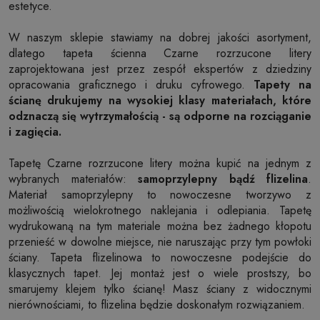
estetyce.
W naszym sklepie stawiamy na dobrej jakości asortyment,
dlatego tapeta ścienna Czarne rozrzucone litery
zaprojektowana jest przez zespół ekspertów z dziedziny
opracowania graficznego i druku cyfrowego.
Tapety na
ścianę drukujemy na wysokiej klasy materiałach, które
odznaczą się wytrzymałością - są odporne na rozciąganie
i zagięcia.
Tapetę Czarne rozrzucone litery można kupić na jednym z
wybranych materiałów:
samoprzylepny bądź flizelina
.
Materiał samoprzylepny to nowoczesne tworzywo z
możliwością wielokrotnego naklejania i odlepiania. Tapetę
wydrukowaną na tym materiale można bez żadnego kłopotu
przenieść w dowolne miejsce, nie naruszając przy tym powłoki
ściany. Tapeta flizelinowa to nowoczesne podejście do
klasycznych tapet. Jej montaż jest o wiele prostszy, bo
smarujemy klejem tylko ścianę! Masz ściany z widocznymi
nierównościami, to flizelina będzie doskonałym rozwiązaniem.