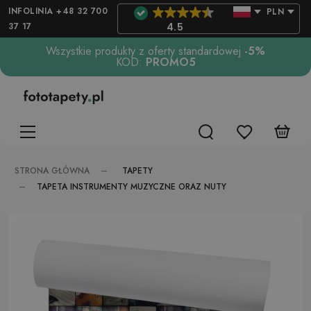
INFOLINIA +48 32 700
PLN
37 17
4.5
Wszystkie produkty z oferty standardowej
-5%
KOD:
PROMO5
TAPETY
STRONA GŁÓWNA
TAPETA INSTRUMENTY MUZYCZNE ORAZ NUTY