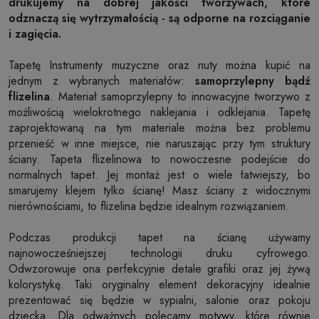
drukujemy na dobrej jakości tworzywach, które
odznaczą się wytrzymałością - są odporne na rozciąganie
i zagięcia.
Tapetę Instrumenty muzyczne oraz nuty można kupić na
jednym z wybranych materiałów:
samoprzylepny bądź
flizelina
. Materiał samoprzylepny to innowacyjne tworzywo z
możliwością wielokrotnego naklejania i odklejania. Tapetę
zaprojektowaną na tym materiale można bez problemu
przenieść w inne miejsce, nie naruszając przy tym struktury
ściany. Tapeta flizelinowa to nowoczesne podejście do
normalnych tapet. Jej montaż jest o wiele łatwiejszy, bo
smarujemy klejem tylko ścianę! Masz ściany z widocznymi
nierównościami, to flizelina będzie idealnym rozwiązaniem.
Podczas produkcji tapet na ścianę używamy
najnowocześniejszej technologii druku cyfrowego.
Odwzorowuje ona perfekcyjnie detale grafiki oraz jej żywą
kolorystykę. Taki oryginalny element dekoracyjny idealnie
prezentować się będzie w sypialni, salonie oraz pokoju
dziecka. Dla odważnych polecamy motywy, które równie