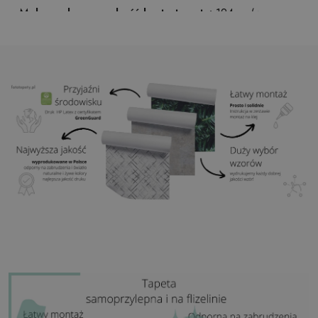
Maksymalna szerokość brytu tapety:
124cm (w
przypadku rozmiaru większego niż szerokość brytu,
wydruk będzie składał się z kilku równych arkuszy)
Struktura:
satynowa
Wykończenie:
lekki mat
Klej:
Niepotrzebny
Zastosowanie:
Salon, sypialnia, pomieszczenia
biurowe, przedpokój i wiele innych