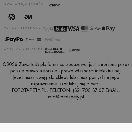
GWARANCJA JAKOŚCI
METODY PŁATNOŚCI
WYSYŁKA KURIERSKA
©2026 Zawartość platformy sprzedażowej jest chroniona przez
polskie prawo autorskie i prawo własności intelektualnej.
Jeżeli masz uwagi do sklepu lub masz pomysł na jego
usprawnienie, skontaktuj się z nami.
FOTOTAPETY.PL, TELEFON: (32) 700 37 07 EMAIL:
info@fototapety.pl
LUSTRO