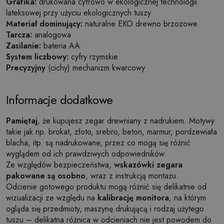
Grafika:
drukowana cyfrowo w ekologicznej technologii
lateksowej przy użyciu ekologicznych tuszy
Materiał dominujący:
naturalne EKO drewno brzozowe
Tarcza:
analogowa
Zasilanie:
bateria AA
System liczbowy:
cyfry rzymskie
Precyzyjny
(cichy) mechanizm kwarcowy
Informacje dodatkowe
Pamiętaj
, że kupujesz zegar drewniany z nadrukiem. Motywy
takie jak np. brokat, złoto, srebro, beton, marmur, pordzewiała
blacha, itp. są nadrukowane, przez co mogą się różnić
wyglądem od ich prawdziwych odpowiedników.
Ze względów bezpieczeństwa,
wskazówki zegara
pakowane są osobno
, wraz z instrukcją montażu.
Odcienie gotowego produktu mogą różnić się delikatnie od
wizualizacji ze względu na
kalibrację monitora
, na którym
ogląda się przedmioty, maszynę drukującą i rodzaj użytego
tuszu – delikatna różnica w odcieniach nie jest powodem do