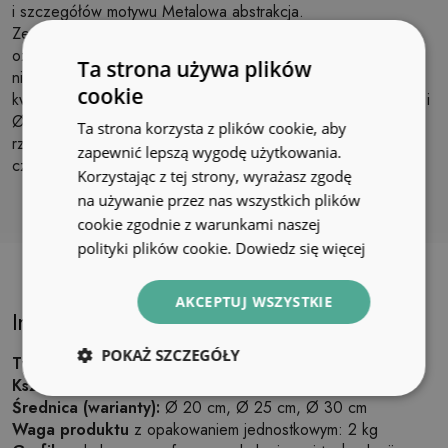
i szczegółów motywu Metalowa abstrakcja.
Zegar drewniany Metalowa abstrakcja może być ciekawą
ozdobą na ścianę, w każdym praktycznie pomieszczeniu –
Ta strona używa plików
niezależnie od jego przeznaczenia jak i aranżacji. Ten
cookie
kwarcowy zegar oferujemy w trzech rozmiarach - Ø20, Ø25 i
Ø30 cm. Dodatkowo można wybrać kolor wskazówek i cyfr
Ta strona korzysta z plików cookie, aby
rzymskich na tarczy zegara. Są one dostępne w kolorze
zapewnić lepszą wygodę użytkowania.
czarnym lub białym.
Korzystając z tej strony, wyrażasz zgodę
na używanie przez nas wszystkich plików
cookie zgodnie z warunkami naszej
polityki plików cookie.
Dowiedz się więcej
AKCEPTUJ WSZYSTKIE
Informacje o produkcie
POKAŻ SZCZEGÓŁY
Typ:
zegar ścienny
Kształt:
okrągły
Średnica (warianty):
Ø 20 cm, Ø 25 cm, Ø 30 cm
Waga produktu
z opakowaniem jednostkowym: 2 kg