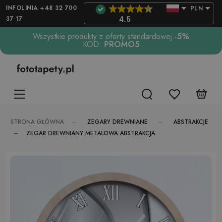
INFOLINIA +48 32 700
PLN
37 17
4.5
Wszystkie produkty z oferty standardowej
-5%
KOD:
PROMO5
ZEGARY DREWNIANE
ABSTRAKCJE
STRONA GŁÓWNA
ZEGAR DREWNIANY METALOWA ABSTRAKCJA