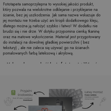
Fototapeta samoprzylepna to wysokiej jakości produkt,
który pozwala na wielokrotne odklejanie i przyklejanie na
ścianie, bez jej uszkodzenia. Jak sama nazwa wskazuje do
jej montażu nie trzeba użyć ani kropli dodatkowego kleju,
dlatego można ją nałożyć szybko i łatwo! W dodatku nie
brudzi się i nie drze. W dotyku przypomina cienką tkaninę
oraz ma matowe wykończenie. Materiał jest przygotowany
do instalacji na dowolnej gładkiej powierzchni ( bez
tekstury) , ale nie zaleca się używać go na ścianach
pomalowanych farbą lateksową i akrylową.
Maksymalna szerokość brytu fototapety:
124cm (w
przypadku rozmiaru większego niż szerokość brytu,
wydruk będzie składał się z kilku równych arkuszy)
Struktura:
satynowa
Wykończenie:
lekki mat
Klej:
Niepotrzebny
Zastosowanie:
Salon, sypialnia, pomieszczenia
biurowe, przedpokój i wiele innych