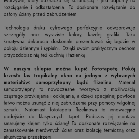
tworzywie, który odznacza się solidnością - jest odporny na
rozciąganie i odkształcenia. To doskonałe rozwiązanie do
osłony ściany przed zabrudzeniem.
Technologia druku cyfrowego perfekcyjnie odwzorowuje
szczegóły oraz wyraziste kolory, każdej grafiki. Taka
kreatywna dekoracja doskonale prezentować się będzie w
pokoju dziennym i sypialni. Dzięki swoim praktycznym cechom
przyozdobisz nią też kuchnię i łazienkę.
W naszym sklepie można kupić fototapetę Pokój
krzesło las tropikalny okno na jednym z wybranych
materiałów: samoprzylepny bądź flizelina.
Materiał
samoprzylepny to nowoczesne tworzywo z możliwością
częstego przyklejania i odklejania, a dzięki specjalnej powłoce
łatwo można usunąć z niej zabrudzenia przy pomocy wilgotnej
szmatki. Natomiast fototapeta flizelinowa to innowacyjne
podejście do klasycznych tapet. Podczas jej montażu
smarujemy klejem tylko ścianę! To doskonałe rozwiązanie na
zamaskowanie nierównych ścian oraz izolację termiczną oraz
akustyczną przestrzeni.