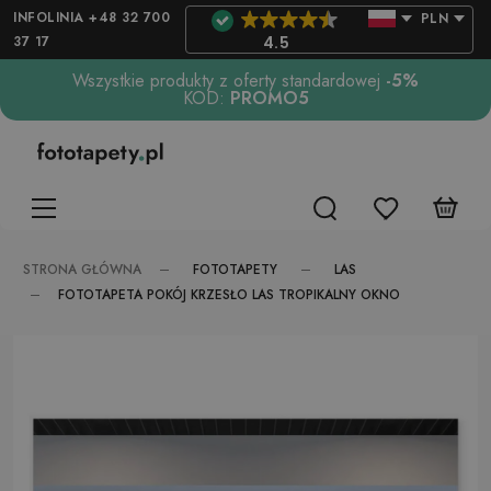
INFOLINIA +48 32 700
PLN
37 17
4.5
Wszystkie produkty z oferty standardowej
-5%
KOD:
PROMO5
FOTOTAPETY
LAS
STRONA GŁÓWNA
FOTOTAPETA POKÓJ KRZESŁO LAS TROPIKALNY OKNO