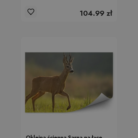
104.99 zł
Okleina ścienna Sarna na łące