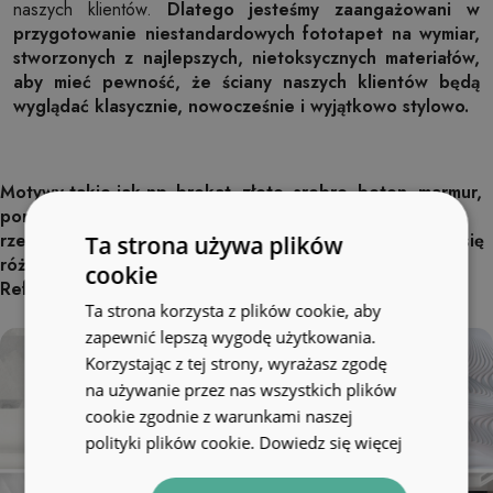
naszych klientów.
Dlatego jesteśmy zaangażowani w
przygotowanie niestandardowych fototapet na wymiar,
stworzonych z najlepszych, nietoksycznych materiałów,
aby mieć pewność, że ściany naszych klientów będą
wyglądać klasycznie, nowocześnie i wyjątkowo stylowo.
Motywy takie jak np. brokat, złoto, srebro, beton, marmur,
pordzewiała blacha, drewno itp. nie wygląda jak w
rzeczywistości. Motywy są nadrukowane przez co mogą się
Ta strona używa plików
różnić wyglądem od ich prawdziwych odpowiedników.
cookie
Refleksy światła nie są elementami grafiki.
Ta strona korzysta z plików cookie, aby
zapewnić lepszą wygodę użytkowania.
Korzystając z tej strony, wyrażasz zgodę
na używanie przez nas wszystkich plików
cookie zgodnie z warunkami naszej
polityki plików cookie.
Dowiedz się więcej