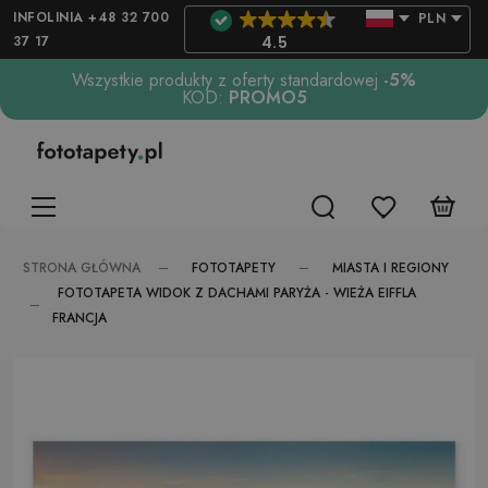
INFOLINIA +48 32 700
PLN
37 17
4.5
Wszystkie produkty z oferty standardowej
-5%
KOD:
PROMO5
FOTOTAPETY
MIASTA I REGIONY
STRONA GŁÓWNA
FOTOTAPETA WIDOK Z DACHAMI PARYŻA - WIEŻA EIFFLA
FRANCJA