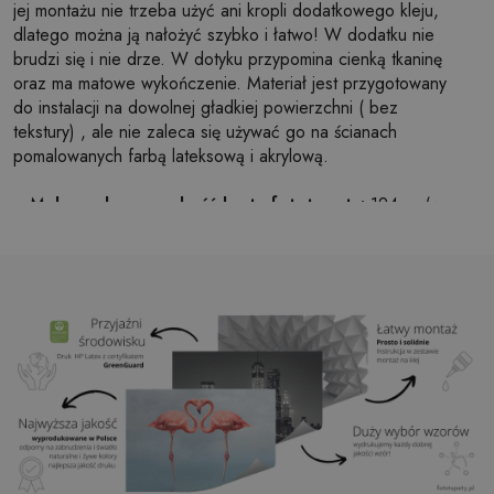
jej montażu nie trzeba użyć ani kropli dodatkowego kleju,
dlatego można ją nałożyć szybko i łatwo! W dodatku nie
brudzi się i nie drze. W dotyku przypomina cienką tkaninę
oraz ma matowe wykończenie. Materiał jest przygotowany
do instalacji na dowolnej gładkiej powierzchni ( bez
tekstury) , ale nie zaleca się używać go na ścianach
pomalowanych farbą lateksową i akrylową.
Maksymalna szerokość brytu fototapety:
124cm (w
przypadku rozmiaru większego niż szerokość brytu,
wydruk będzie składał się z kilku równych arkuszy)
Struktura:
satynowa
Wykończenie:
lekki mat
Klej:
Niepotrzebny
Zastosowanie:
Salon, sypialnia, pomieszczenia
biurowe, przedpokój i wiele innych