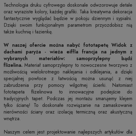
Technologia druku cyfrowego doskonale odwzorowuje detale
oraz wyraziste kolory, każdej grafiki. Taka kreatywna dekoracja
fantastycznie wyglądać będzie w pokoju dziennym i sypialni.
Dzięki swoim funkcjonalnym parametrom przyozdobisz nią
także kuchnię i łazienkę.
W naszej ofercie można nabyć fototapetę Widok z
dachami paryża - wieża eiffla francja na jednym z
wybranych materiałów: samoprzylepny bądź
flizelina.
Materiał samoprzylepny to nowoczesne tworzywo z
możliwością wielokrotnego naklejania i odklejania, a dzięki
specjalnej powłoce z łatwością można usunąć z niej
zabrudzenia przy pomocy wilgotnej ścierki. Natomiast
fototapeta flizelinowa to innowacyjne podejście do
tradycyjnych tapet. Podczas jej montażu smarujemy klejem
tylko ścianę! To doskonałe rozwiązanie na zamaskowanie
nierówności ściany oraz izolację termiczną oraz akustyczną
wnętrza.
Naszym celem jest projektowanie najlepszych artykułów dla