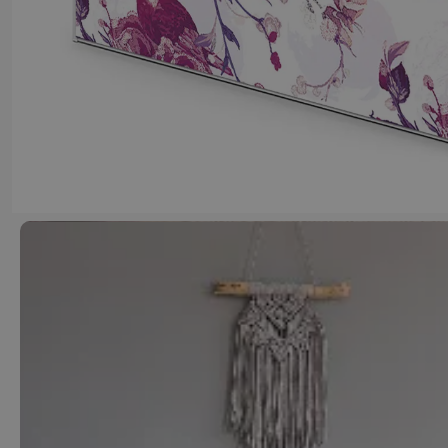
Cezary Szarski
5 dni temu
Ciekawe wzornictwo, jakość zgodna z oczekiwaniami
szybka dostawa. Wszystko na plus!