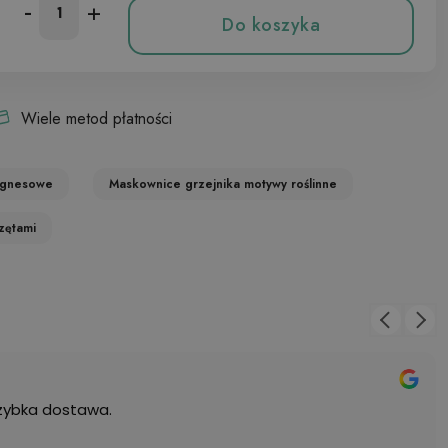
-
+
Do koszyka
Wiele metod płatności
agnesowe
Maskownice grzejnika motywy roślinne
zętami
szybka dostawa.