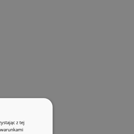
stając z tej
z warunkami