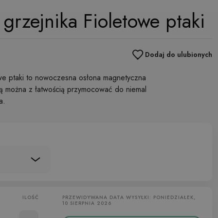
grzejnika Fioletowe ptaki
Dodaj do ulubionych
owe ptaki to nowoczesna osłona magnetyczna
rą można z łatwością przymocować do niemal
a.
ILOŚĆ
PRZEWIDYWANA DATA WYSYŁKI: PONIEDZIAŁEK,
10 SIERPNIA 2026