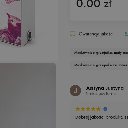
0.00
zł
Gwarancja jakości
Maskownice grzejnika, maty m
Maskownice grzejnika ze zwier
Justyna Justyna
6 miesięcy temu
. Dobrze się przykleja,
Dobrej jakości produkt, 