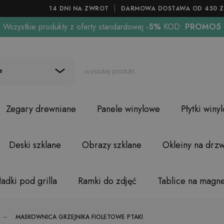
14 DNI NA ZWROT
DARMOWA DOSTAWA OD 450 Z
Wszystkie produkty z oferty standardowej
-5%
KOD:
PROMO5
e
Zegary drewniane
Panele winylowe
Płytki winy
Deski szklane
Obrazy szklane
Okleiny na drzw
adki pod grilla
Ramki do zdjęć
Tablice na magn
MASKOWNICA GRZEJNIKA FIOLETOWE PTAKI