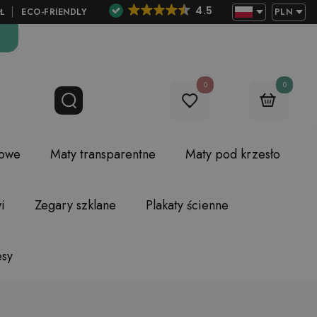
4.5
Ł
ECO-FRIENDLY
PLN
0
0
lowe
Maty transparentne
Maty pod krzesło
i
Zegary szklane
Plakaty ścienne
esy