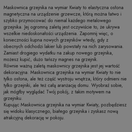
Maskownica grzejnika na wymiar Kwiaty to elastyczna osłona
magnetyczna na urządzenie grzewcze, którą można łatwo i
szybko przymocować do niemal każdego metalowego
grzejnika. Jej ogromną zaletą jest oczywiście to, że ukrywa
wszelkie niedoskonałości urządzenia. Zapomnij więc, o
konieczności kupna nowych grzejników wtedy, gdy z
obecnych odchodzi lakier lub powstały na nich zarysowania.
Zamiast drogiego wydatku na zakup nowego grzejnika,
możesz kupić, dużo tańszy magnes na grzejnik.
Równie ważną zaletą maskownicy grzejnika jest jej wartość
dekoracyjna. Maskownica grzejnika na wymiar Kwiaty to nie
tylko osłona, ale też część wystroju wnętrza, który odmieni nie
tylko grzejniki, ale też całą aranżację domu. Wyobraź sobie,
jak mógłby wyglądać Twój pokój, z takim motywem na
grzejniku.
Kupując Maskownica grzejnika na wymiar Kwiaty, pozbędziesz
się widoku klasycznego, białego grzejnika i zyskasz nową
atrakcyjną dekorację w pokoju.