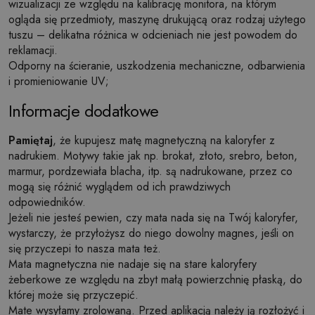
wizualizacji ze względu na kalibrację monitora, na którym
ogląda się przedmioty, maszynę drukującą oraz rodzaj użytego
tuszu – delikatna różnica w odcieniach nie jest powodem do
reklamacji.
Odporny na ścieranie, uszkodzenia mechaniczne, odbarwienia
i promieniowanie UV;
Informacje dodatkowe
Pamiętaj
, że kupujesz matę magnetyczną na kaloryfer z
nadrukiem. Motywy takie jak np. brokat, złoto, srebro, beton,
marmur, pordzewiała blacha, itp. są nadrukowane, przez co
mogą się różnić wyglądem od ich prawdziwych
odpowiedników.
Jeżeli nie jesteś pewien, czy mata nada się na Twój kaloryfer,
wystarczy, że przyłożysz do niego dowolny magnes, jeśli on
się przyczepi to nasza mata też.
Mata magnetyczna nie nadaje się na stare kaloryfery
żeberkowe ze względu na zbyt małą powierzchnię płaską, do
której może się przyczepić.
Mate wysyłamy zrolowaną. Przed aplikacją należy ją rozłożyć i