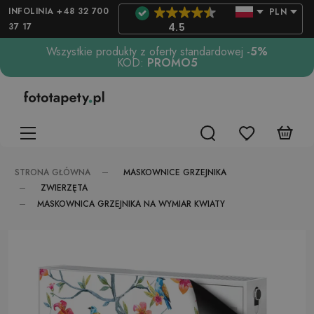
INFOLINIA +48 32 700
PLN
37 17
4.5
Wszystkie produkty z oferty standardowej
-5%
KOD:
PROMO5
MASKOWNICE GRZEJNIKA
STRONA GŁÓWNA
ZWIERZĘTA
MASKOWNICA GRZEJNIKA NA WYMIAR KWIATY