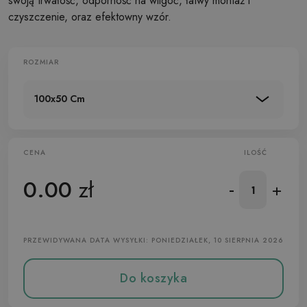
swoją trwałość, odporność na wilgoć, łatwy montaż i
czyszczenie, oraz efektowny wzór.
ROZMIAR
100x50 Cm
CENA
ILOŚĆ
0.00
zł
-
+
PRZEWIDYWANA DATA WYSYŁKI: PONIEDZIAŁEK, 10 SIERPNIA 2026
Do koszyka