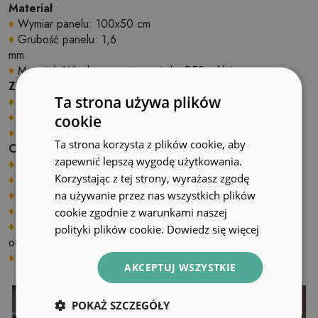
Materiał
♦
Wymiar panelu: 100x50 cm
♦
Grubość panelu: 1,6
mm
♦
Materiał: Winyl wzmocniony siatką PES z klejem
Zastosowanie
Ta strona używa plików
♦
Wnętrza pomieszczeń;
♦
Ściany, podłogi, sufity;
cookie
♦
Może być naklejony na panele, kafelki, metal czy farbę.
Ta strona korzysta z plików cookie, aby
Cechy produktu
zapewnić lepszą wygodę użytkowania.
♦
Gładka i struktura;
Korzystając z tej strony, wyrażasz zgodę
♦
Szybki i łatwy montaż;
♦
Możliwość samodzielnego docinania na wymiar;
na używanie przez nas wszystkich plików
♦
Cyfrowy nadruk przy użyciu ekologicznych tuszy
cookie zgodnie z warunkami naszej
♦
Odporny na ścieranie, uszkodzenia mechaniczne,
polityki plików cookie.
Dowiedz się więcej
odbarwienia i promieniowanie UV
♦
Zakres temperatur stosowania: od –10 C do +60 C;
AKCEPTUJ WSZYSTKIE
POKAŻ SZCZEGÓŁY