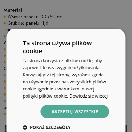
Materiał
♦
Wymiar panelu: 100x50 cm
♦
Grubość panelu: 1,6
mm
♦
Materiał: Winyl wzmocniony siatką PES z klejem
Ta strona używa plików
Zastosowanie
♦
Wnętrza pomieszczeń;
cookie
♦
Ściany, podłogi, sufity;
Ta strona korzysta z plików cookie, aby
♦
Może być naklejony na panele, kafelki, metal czy farbę.
zapewnić lepszą wygodę użytkowania.
Cechy produktu
Korzystając z tej strony, wyrażasz zgodę
♦
Gładka i struktura;
♦
Szybki i łatwy montaż;
na używanie przez nas wszystkich plików
♦
Możliwość samodzielnego docinania na wymiar;
cookie zgodnie z warunkami naszej
♦
Cyfrowy nadruk przy użyciu ekologicznych tuszy
polityki plików cookie.
Dowiedz się więcej
♦
Odporny na ścieranie, uszkodzenia mechaniczne,
odbarwienia i promieniowanie UV
AKCEPTUJ WSZYSTKIE
♦
Zakres temperatur stosowania: od –10 C do +60 C;
POKAŻ SZCZEGÓŁY