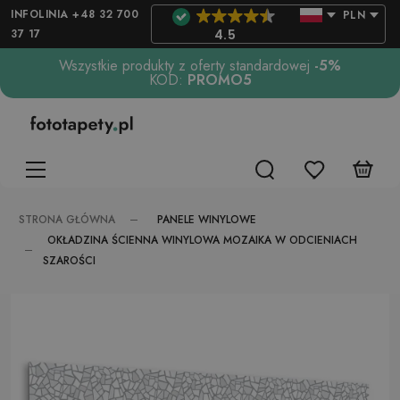
INFOLINIA +48 32 700
PLN
37 17
4.5
Wszystkie produkty z oferty standardowej
-5%
KOD:
PROMO5
PANELE WINYLOWE
STRONA GŁÓWNA
OKŁADZINA ŚCIENNA WINYLOWA MOZAIKA W ODCIENIACH
SZAROŚCI