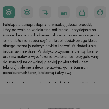
Fototapeta samoprzylepna to wysokiej jakości produkt,
który pozwala na wielokrotne odklejanie i przyklejanie na
ścianie, bez jej uszkodzenia. Jak sama nazwa wskazuje do
jej montażu nie trzeba użyć ani kropli dodatkowego kleju,
dlatego można ją nałożyć szybko i łatwo! W dodatku nie
brudzi się i nie drze. W dotyku przypomina cienką tkaninę
oraz ma matowe wykończenie. Materiał jest przygotowany
do instalacji na dowolnej gładkiej powierzchni ( bez
tekstury) , ale nie zaleca się używać go na ścianach
pomalowanych farbą lateksową i akrylową.
Maksymalna szerokość brytu fototapety:
124cm (w
przypadku rozmiaru większego niż szerokość brytu,
wydruk będzie składał się z kilku równych arkuszy)
Struktura:
satynowa
Wykończenie:
lekki mat