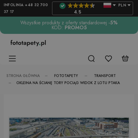
INFOLINIA +48 32 700
PLN
37 17
4.5
Wszystkie produkty z oferty standardowej
-5%
KOD:
PROMO5
FOTOTAPETY
TRANSPORT
STRONA GŁÓWNA
OKLEINA NA ŚCIANĘ TORY POCIĄG WIDOK Z LOTU PTAKA