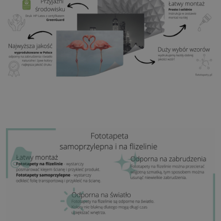
Klej:
Niepotrzebny
Zastosowanie:
Salon, sypialnia, pomieszczenia
biurowe, przedpokój i wiele innych