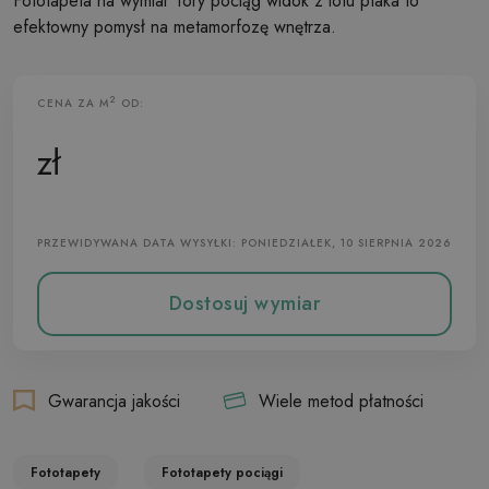
Fototapeta na wymiar Tory pociąg widok z lotu ptaka to
efektowny pomysł na metamorfozę wnętrza.
2
CENA ZA M
OD:
Fototapeta Flizelinowa
zł
PRZEWIDYWANA DATA WYSYŁKI: PONIEDZIAŁEK, 10 SIERPNIA 2026
Dostosuj wymiar
Gwarancja jakości
Wiele metod płatności
Fototapety
Fototapety pociągi