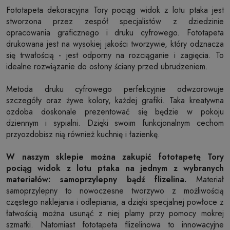
Fototapeta dekoracyjna Tory pociąg widok z lotu ptaka jest
stworzona przez zespół specjalistów z dziedzinie
opracowania graficznego i druku cyfrowego. Fototapeta
drukowana jest na wysokiej jakości tworzywie, który odznacza
się trwałością - jest odporny na rozciąganie i zagięcia. To
idealne rozwiązanie do osłony ściany przed ubrudzeniem.
Metoda druku cyfrowego perfekcyjnie odwzorowuje
szczegóły oraz żywe kolory, każdej grafiki. Taka kreatywna
ozdoba doskonale prezentować się będzie w pokoju
dziennym i sypialni. Dzięki swoim funkcjonalnym cechom
przyozdobisz nią również kuchnię i łazienkę.
W naszym sklepie można zakupić fototapetę Tory
pociąg widok z lotu ptaka na jednym z wybranych
materiałów: samoprzylepny bądź flizelina.
Materiał
samoprzylepny to nowoczesne tworzywo z możliwością
częstego naklejania i odlepiania, a dzięki specjalnej powłoce z
łatwością można usunąć z niej plamy przy pomocy mokrej
szmatki. Natomiast fototapeta flizelinowa to innowacyjne