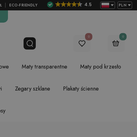
4.5
Ł
ECO-FRIENDLY
PLN
0
0
lowe
Maty transparentne
Maty pod krzesło
i
Zegary szklane
Plakaty ścienne
esy