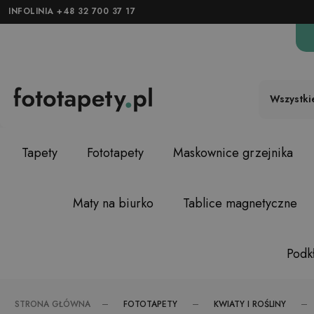
INFOLINIA +48 32 700 37 17
Wszystki
Tapety
Fototapety
Maskownice grzejnika
Maty na biurko
Tablice magnetyczne
Podkł
FOTOTAPETY
KWIATY I ROŚLINY
STRONA GŁÓWNA