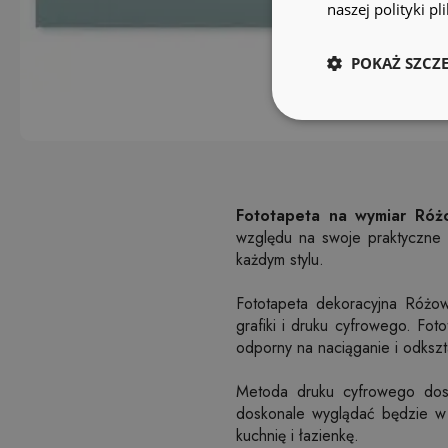
naszej polityki p
POKAŻ SZCZ
Fototapeta na wymiar Różo
względu na swoje praktyczne
każdym stylu.
Fototapeta dekoracyjna Różow
grafiki i druku cyfrowego. Foto
odporny na naciąganie i odksz
Metoda druku cyfrowego dosk
doskonale wyglądać będzie w 
kuchnię i łazienkę.