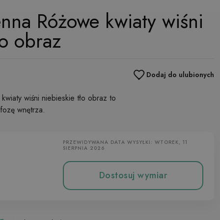
enna Różowe kwiaty wiśni
ło obraz
Dodaj do ulubionych
wiaty wiśni niebieskie tło obraz to
fozę wnętrza.
PRZEWIDYWANA DATA WYSYŁKI: WTOREK, 11
SIERPNIA 2026
Dostosuj wymiar