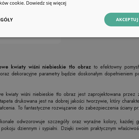
lików cookie.
Dowiedz się więcej
EGÓŁY
AKCEPTUJ
we kwiaty wiśni niebieskie tło obraz
to efektowny pomysł
 oraz dekoracyjne parametry będzie doskonałym dopełnieniem 
e kwiaty wiśni niebieskie tło obraz jest zaprojektowana przez 
tapeta drukowana jest na dobrej jakości tworzywie, który charakte
tałcenia. To fantastyczne rozwiązanie do zabezpieczenia ściany 
onale odwzorowuje szczegóły oraz wyraźne kolory, każdej gr
pokoju dziennym i sypialni. Dzięki swoim praktycznym właściwoś