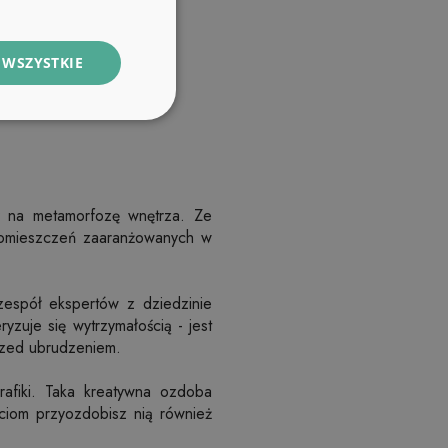
 WSZYSTKIE
 na metamorfozę wnętrza. Ze
pomieszczeń zaaranżowanych w
zespół ekspertów z dziedzinie
ryzuje się wytrzymałością - jest
przed ubrudzeniem.
afiki. Taka kreatywna ozdoba
ciom przyozdobisz nią również