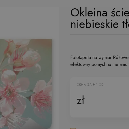
Okleina ści
niebieskie t
Fototapeta na wymiar Różowe k
efektowny pomysł na metamor
2
CENA ZA M
OD:
Fototapeta Flizelinowa
zł