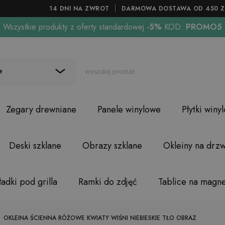
14 DNI NA ZWROT
DARMOWA DOSTAWA OD 450 Z
Wszystkie produkty z oferty standardowej
-5%
KOD:
PROMO5
e
Zegary drewniane
Panele winylowe
Płytki winy
Deski szklane
Obrazy szklane
Okleiny na drzw
adki pod grilla
Ramki do zdjęć
Tablice na magn
OKLEINA ŚCIENNA RÓŻOWE KWIATY WIŚNI NIEBIESKIE TŁO OBRAZ