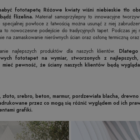
abyć fototapetę Różowe kwiaty wiśni niebieskie tło ob
ądź flizelina.
Materiał samoprzylepny to innowacyjne tworzyw
ęki specjalnej powłoce z łatwością można usunąć z niej zabrudze
owa to nowoczesne podejście do tradycyjnych tapet. Podczas jej 
nie na zamaskowanie nierównych ścian oraz osłonę termiczną oraz
anie najlepszych produktów dla naszych klientów.
Dlatego
wych fototapet na wymiar, stworzonych z najlepszych,
 mieć pewność, że ściany naszych klientów będą wygląda
, złoto, srebro, beton, marmur, pordzewiała blacha, drewno 
nadrukowane przez co mogą się różnić wyglądem od ich pr
entami grafiki.