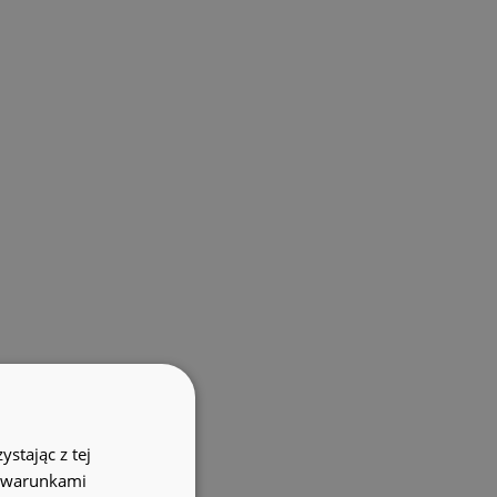
stając z tej
z warunkami