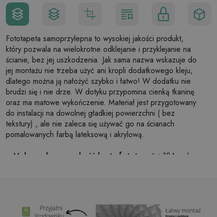
Fototapeta samoprzylepna to wysokiej jakości produkt,
który pozwala na wielokrotne odklejanie i przyklejanie na
ścianie, bez jej uszkodzenia. Jak sama nazwa wskazuje do
jej montażu nie trzeba użyć ani kropli dodatkowego kleju,
dlatego można ją nałożyć szybko i łatwo! W dodatku nie
brudzi się i nie drze. W dotyku przypomina cienką tkaninę
oraz ma matowe wykończenie. Materiał jest przygotowany
do instalacji na dowolnej gładkiej powierzchni ( bez
tekstury) , ale nie zaleca się używać go na ścianach
pomalowanych farbą lateksową i akrylową.
Maksymalna szerokość brytu fototapety:
124cm (w
przypadku rozmiaru większego niż szerokość brytu,
wydruk będzie składał się z kilku równych arkuszy)
Struktura:
satynowa
Wykończenie:
lekki mat
Klej:
Niepotrzebny