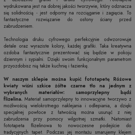
wydrukowana jest na dobrej jakości tworzywie, który odznacza
się solidnością - jest odporny na rozciąganie i zagięcia. To
fantastyczne rozwiązanie do osłony ściany przed
zabrudzeniem.
Technologia druku cyfrowego perfekcyjnie odwzorowuje
detale oraz wyraziste kolory, każdej grafiki. Taka kreatywna
ozdoba fantastycznie prezentować się będzie w pokoju
dziennym i sypialni. Dzięki swoim funkcjonalnym parametrom
przyozdobisz nią także kuchnię i łazienkę.
W naszym sklepie można kupić fototapetę Różowe
kwiaty wiśni szkice żółte czarne tło na jednym z
wybranych materiałów: samoprzylepny bądź
flizelina.
Materiał samoprzylepny to innowacyjne tworzywo z
możliwością wielokrotnego naklejania i odlepiania, a dzięki
specjalnej powłoce z łatwością można usunąć z niej
zabrudzenia przy pomocy wilgotnej szmatki. Natomiast
fototapeta flizelinowa to nowoczesne podejście do
tradycyjnych tapet. Podczas jej montażu smarujemy klejem