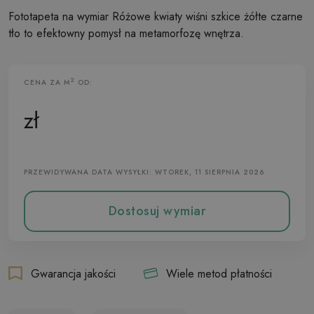
Fototapeta na wymiar Różowe kwiaty wiśni szkice żółte czarne
tło to efektowny pomysł na metamorfozę wnętrza.
2
CENA ZA M
OD:
Fototapeta Flizelinowa
zł
PRZEWIDYWANA DATA WYSYŁKI: WTOREK, 11 SIERPNIA 2026
Dostosuj wymiar
Gwarancja jakości
Wiele metod płatności