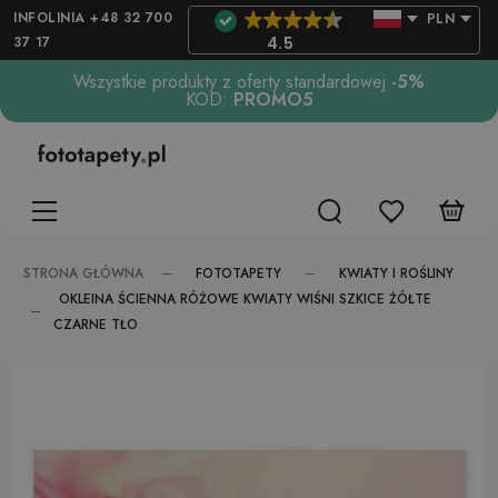
INFOLINIA +48 32 700
PLN
37 17
4.5
Wszystkie produkty z oferty standardowej
-5%
KOD:
PROMO5
FOTOTAPETY
KWIATY I ROŚLINY
STRONA GŁÓWNA
OKLEINA ŚCIENNA RÓŻOWE KWIATY WIŚNI SZKICE ŻÓŁTE
CZARNE TŁO