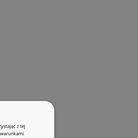
stając z tej
z warunkami