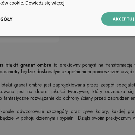
lików cookie.
Dowiedz się więcej
EGÓŁY
AKCEPTUJ
us błękit granat ombre
to efektowny pomysł na transformację
 parametry będzie doskonałym uzupełnieniem pomieszczeń urządz
błękit granat ombre jest zaprojektowana przez zespół specjalist
kowana jest na dobrej jakości tworzywie, który odznacza się 
 To fantastyczne rozwiązanie do ochrony ściany przed zabrudzenie
onale odwzorowuje szczegóły oraz żywe kolory, każdej grafi
 będzie w pokoju dziennym i sypialni. Dzięki swoim praktycznym 