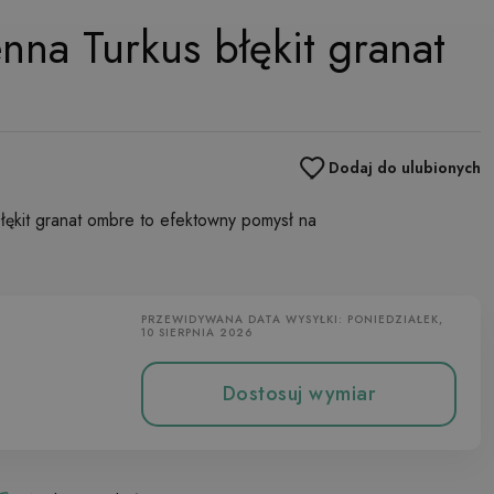
nna Turkus błękit granat
Dodaj do ulubionych
łękit granat ombre to efektowny pomysł na
PRZEWIDYWANA DATA WYSYŁKI: PONIEDZIAŁEK,
10 SIERPNIA 2026
Dostosuj wymiar