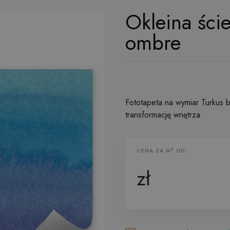
Okleina ście
ombre
Fototapeta na wymiar Turkus b
transformację wnętrza.
2
CENA ZA M
OD:
Fototapeta Flizelinowa
zł