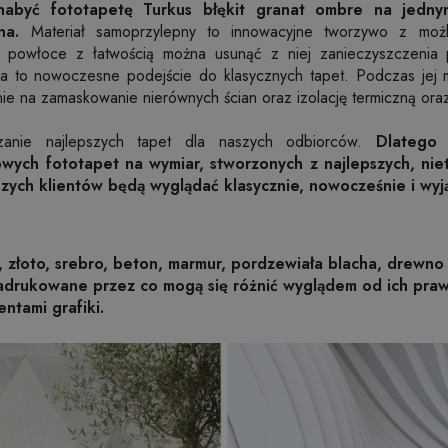
abyć fototapetę Turkus błękit granat ombre na jedny
na.
Materiał samoprzylepny to innowacyjne tworzywo z możli
nej powłoce z łatwością można usunąć z niej zanieczyszczenia p
owa to nowoczesne podejście do klasycznych tapet. Podczas jej 
ie na zamaskowanie nierównych ścian oraz izolację termiczną ora
zanie najlepszych tapet dla naszych odbiorców.
Dlatego
wych fototapet na wymiar, stworzonych z najlepszych, nie
szych klientów będą wyglądać klasycznie, nowocześnie i wy
, złoto, srebro, beton, marmur, pordzewiała blacha, drewno 
nadrukowane przez co mogą się różnić wyglądem od ich pr
entami grafiki.