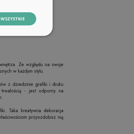
 WSZYSTKIE
 wnętrza. Ze względu na swoje
onych w każdym stylu.
ów z dziedzinie grafiki i druku
trwałością - jest odporny na
m.
ki. Taka kreatywna dekoracja
właściwościom przyozdobisz nią