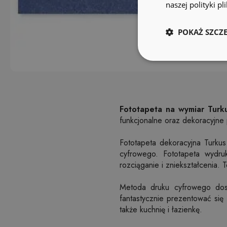
naszej polityki p
POKAŻ SZCZ
Fototapeta na wymiar Turk
funkcjonalne oraz dekoracyjne
Fototapeta dekoracyjna Turkus 
cyfrowego. Fototapeta wydru
rozciąganie i zniekształcenia.
Metoda druku cyfrowego dosk
fantastycznie prezentować się
także kuchnię i łazienkę.