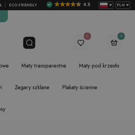
4.5
Ł
ECO-FRIENDLY
PLN
0
0
lowe
Maty transparentne
Maty pod krzesło
i
Zegary szklane
Plakaty ścienne
esy