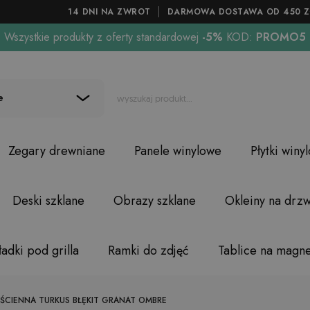
14 DNI NA ZWROT
DARMOWA DOSTAWA OD 450 Z
Wszystkie produkty z oferty standardowej
-5%
KOD:
PROMO5
e
Zegary drewniane
Panele winylowe
Płytki winy
Deski szklane
Obrazy szklane
Okleiny na drzw
adki pod grilla
Ramki do zdjęć
Tablice na magn
 ŚCIENNA TURKUS BŁĘKIT GRANAT OMBRE