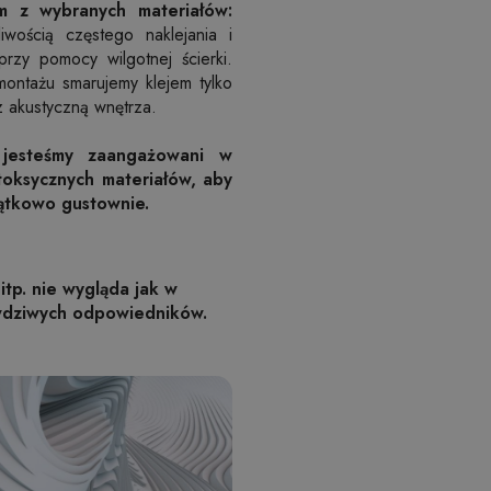
m z wybranych materiałów:
wością częstego naklejania i
rzy pomocy wilgotnej ścierki.
montażu smarujemy klejem tylko
z akustyczną wnętrza.
 jesteśmy zaangażowani w
toksycznych materiałów, aby
jątkowo gustownie.
itp. nie wygląda jak w
awdziwych odpowiedników.