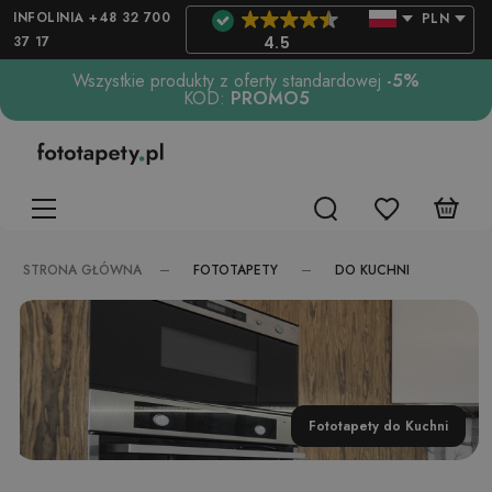
INFOLINIA +48 32 700
PLN
37 17
4.5
Wszystkie produkty z oferty standardowej
-5%
KOD:
PROMO5
FOTOTAPETY
DO KUCHNI
STRONA GŁÓWNA
Fototapety do Kuchni