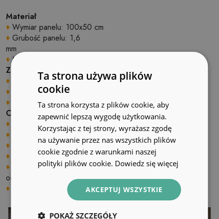
Materiał
♦
Wymiar panelu: 100x50 cm
♦
Grubość panelu: 1,6
mm
♦
Materiał: Winyl wzmocniony siatką PES z klejem
Zastosowanie
Ta strona używa plików
♦
Wnętrza pomieszczeń;
cookie
♦
Ściany, podłogi, sufity;
♦
Może być naklejony na panele, kafelki, metal czy farbę.
Ta strona korzysta z plików cookie, aby
Cechy produktu
zapewnić lepszą wygodę użytkowania.
♦
Gładka i struktura;
Korzystając z tej strony, wyrażasz zgodę
♦
Szybki i łatwy montaż;
na używanie przez nas wszystkich plików
♦
Możliwość samodzielnego docinania na wymiar;
cookie zgodnie z warunkami naszej
♦
Cyfrowy nadruk przy użyciu ekologicznych tuszy
polityki plików cookie.
Dowiedz się więcej
♦
Odporny na ścieranie, uszkodzenia mechaniczne,
odbarwienia i promieniowanie UV
♦
Zakres temperatur stosowania: od –10 C do +60 C;
AKCEPTUJ WSZYSTKIE
POKAŻ SZCZEGÓŁY