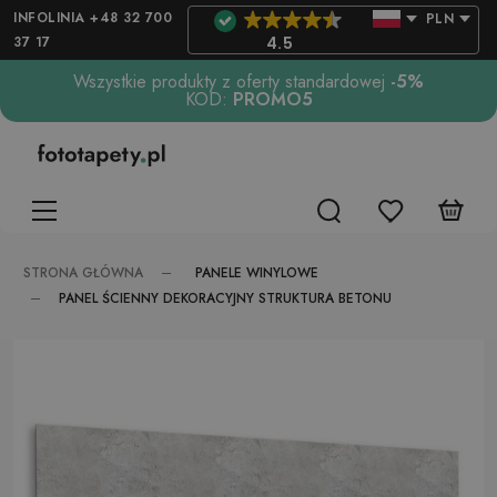
INFOLINIA +48 32 700
PLN
37 17
4.5
Wszystkie produkty z oferty standardowej
-5%
KOD:
PROMO5
PANELE WINYLOWE
STRONA GŁÓWNA
PANEL ŚCIENNY DEKORACYJNY STRUKTURA BETONU