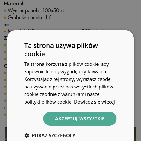
Materiał
♦
Wymiar panelu: 100x50 cm
♦
Grubość panelu: 1,6
mm
♦
Materiał: Winyl wzmocniony siatką PES z klejem
Zastosowanie
Ta strona używa plików
♦
Wnętrza pomieszczeń;
♦
Ściany, podłogi, sufity;
cookie
♦
Może być naklejony na panele, kafelki, metal czy farbę.
Ta strona korzysta z plików cookie, aby
Cechy produktu
zapewnić lepszą wygodę użytkowania.
♦
Gładka i struktura;
Korzystając z tej strony, wyrażasz zgodę
♦
Szybki i łatwy montaż;
♦
Możliwość samodzielnego docinania na wymiar;
na używanie przez nas wszystkich plików
♦
Cyfrowy nadruk przy użyciu ekologicznych tuszy
cookie zgodnie z warunkami naszej
♦
Odporny na ścieranie, uszkodzenia mechaniczne,
polityki plików cookie.
Dowiedz się więcej
odbarwienia i promieniowanie UV
♦
Zakres temperatur stosowania: od –10 C do +60 C;
AKCEPTUJ WSZYSTKIE
POKAŻ SZCZEGÓŁY