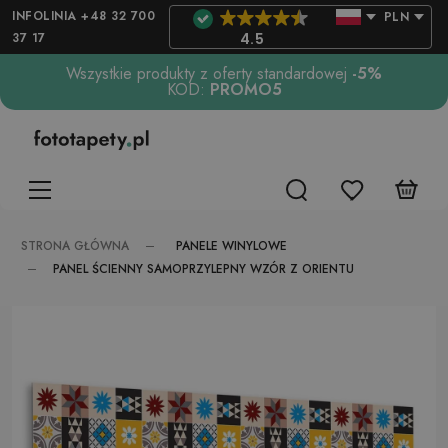
INFOLINIA +48 32 700
PLN
37 17
4.5
Wszystkie produkty z oferty standardowej
-5%
KOD:
PROMO5
PANELE WINYLOWE
STRONA GŁÓWNA
PANEL ŚCIENNY SAMOPRZYLEPNY WZÓR Z ORIENTU