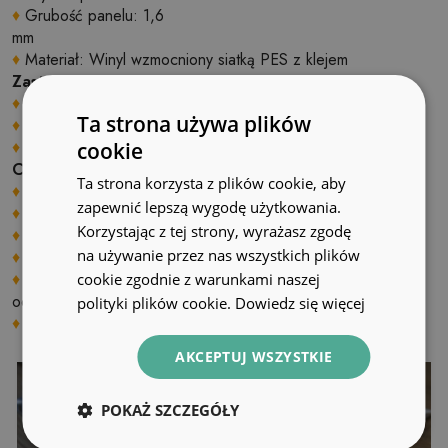
♦
Grubość panelu: 1,6
mm
♦
Materiał: Winyl wzmocniony siatką PES z klejem
Zastosowanie
♦
Wnętrza pomieszczeń;
Ta strona używa plików
♦
Ściany, podłogi, sufity;
♦
Może być naklejony na panele, kafelki, metal czy farbę.
cookie
Cechy produktu
Ta strona korzysta z plików cookie, aby
♦
Gładka i struktura;
zapewnić lepszą wygodę użytkowania.
♦
Szybki i łatwy montaż;
Korzystając z tej strony, wyrażasz zgodę
♦
Możliwość samodzielnego docinania na wymiar;
na używanie przez nas wszystkich plików
♦
Cyfrowy nadruk przy użyciu ekologicznych tuszy
♦
Odporny na ścieranie, uszkodzenia mechaniczne,
cookie zgodnie z warunkami naszej
odbarwienia i promieniowanie UV
polityki plików cookie.
Dowiedz się więcej
♦
Zakres temperatur stosowania: od –10 C do +60 C;
AKCEPTUJ WSZYSTKIE
POKAŻ SZCZEGÓŁY