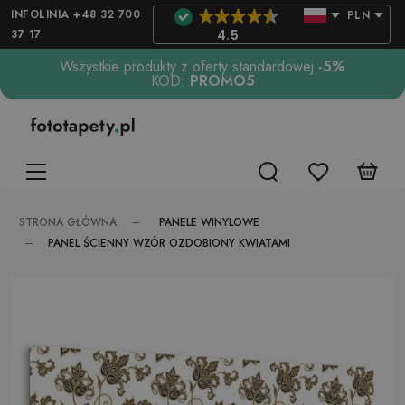
INFOLINIA +48 32 700
PLN
37 17
4.5
Wszystkie produkty z oferty standardowej
-5%
KOD:
PROMO5
PANELE WINYLOWE
STRONA GŁÓWNA
PANEL ŚCIENNY WZÓR OZDOBIONY KWIATAMI