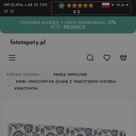
INFOLINIA +48 32 700
PLN
37 17
4.5
Wszystkie produkty z oferty standardowej
-5%
KOD:
PROMO5
PANELE WINYLOWE
STRONA GŁÓWNA
PANEL WINYLOWY NA ŚCIANĘ Z TRADYCYJNYM WZOREM
KWIATOWYM