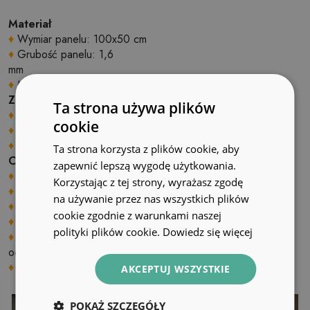
Materiał
♦
Wymiar panelu: 100x50 cm
♦
Grubość panelu: 1,6
mm
♦
Materiał: Winyl wzmocniony siatką PES z klejem
Zastosowanie
Ta strona używa plików
♦
Wnętrza pomieszczeń;
cookie
♦
Ściany, podłogi, sufity;
♦
Może być naklejony na panele, kafelki, metal czy farbę.
Ta strona korzysta z plików cookie, aby
Cechy produktu
zapewnić lepszą wygodę użytkowania.
♦
Gładka i struktura;
Korzystając z tej strony, wyrażasz zgodę
♦
Szybki i łatwy montaż;
na używanie przez nas wszystkich plików
♦
Możliwość samodzielnego docinania na wymiar;
cookie zgodnie z warunkami naszej
♦
Cyfrowy nadruk przy użyciu ekologicznych tuszy
polityki plików cookie.
Dowiedz się więcej
♦
Odporny na ścieranie, uszkodzenia mechaniczne,
odbarwienia i promieniowanie UV
♦
Zakres temperatur stosowania: od –10 C do +60 C;
AKCEPTUJ WSZYSTKIE
POKAŻ SZCZEGÓŁY