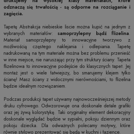
drukujemy na wysokiej klasy materiałach, które
odznaczą się trwałością - są odporne na rozciąganie i
zagięcia.
Tapetę Abstrakcja niebieskie liscie można kupić na jednym z
wybranych materiałów:
samoprzylepny bądź flizelina
.
Materiał samoprzylepny to innowacyjne tworzywo z
możliwością częstego naklejania i odlepiania. Tapetę
nadrukowaną na tym materiale można bez problemu przenieść
w inne miejsce, nie naruszając przy tym struktury ściany. Tapeta
flizelinowa to innowacyjne podejście do klasycznych tapet. Jej
montaż jest o wiele łatwiejszy, bo smarujemy klejem tylko
ścianę! Masz ściany z widocznymi nierównościami, to flizelina
będzie idealnym rozwiązaniem.
Podczas produkcji tapet używamy najnowocześniejszej metody
druku cyfrowego. Odwzorowuje ona doskonale detale grafiki
oraz jej żywą kolorystykę. Taki oryginalny element dekoracyjny
doskonale wyglądać będzie w sypialni, pokoju dziennym oraz
pokoju dziecka. Dla odważnych polecamy motywy, które
równie stylowo prezentować się będą w kuchni i łazience.