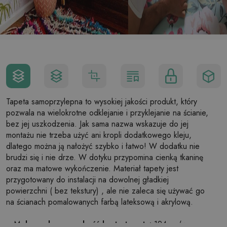
Tapeta samoprzylepna to wysokiej jakości produkt, który
pozwala na wielokrotne odklejanie i przyklejanie na ścianie,
bez jej uszkodzenia. Jak sama nazwa wskazuje do jej
montażu nie trzeba użyć ani kropli dodatkowego kleju,
dlatego można ją nałożyć szybko i łatwo! W dodatku nie
brudzi się i nie drze. W dotyku przypomina cienką tkaninę
oraz ma matowe wykończenie. Materiał tapety jest
przygotowany do instalacji na dowolnej gładkiej
powierzchni ( bez tekstury) , ale nie zaleca się używać go
na ścianach pomalowanych farbą lateksową i akrylową.
Maksymalna szerokość brytu tapety:
124cm (w