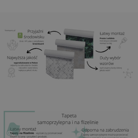
przypadku rozmiaru większego niż szerokość brytu,
wydruk będzie składał się z kilku równych arkuszy)
Struktura:
satynowa
Wykończenie:
lekki mat
Klej:
Niepotrzebny
Zastosowanie:
Salon, sypialnia, pomieszczenia
biurowe, przedpokój i wiele innych