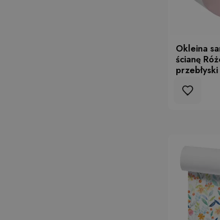
Okleina s
ścianę Róż
przebłyski