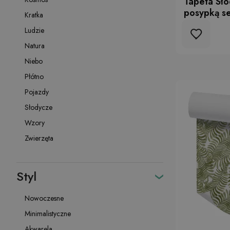
Tapeta Sło
posypką s
Kratka
Ludzie
Natura
Niebo
Płótno
Pojazdy
Słodycze
Wzory
Zwierzęta
Styl
Nowoczesne
Minimalistyczne
Akwarela