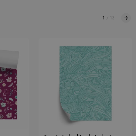
1
/
13