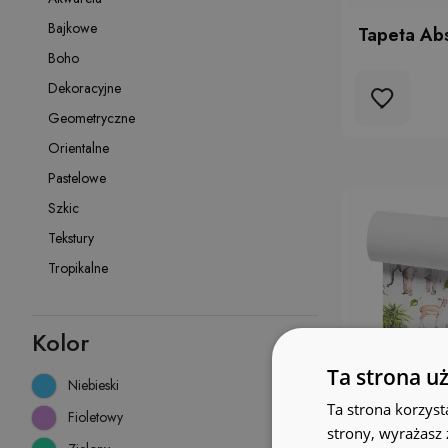
Bajkowe
Tapeta Abs
Boho
Dekoracyjne
Geometryczne
Orientalne
Pastelowe
Szkic
Tekstury
Tropikalne
Kolor
Ta strona u
Niebieski
Ta strona korzyst
Fioletowy
strony, wyrażasz