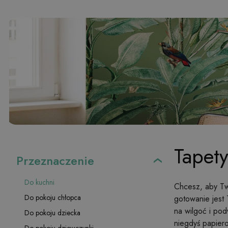
Tapet
Przeznaczenie
Do kuchni
Chcesz, aby Two
Do pokoju chłopca
gotowanie jest
na wilgoć i po
Do pokoju dziecka
niegdyś papiero