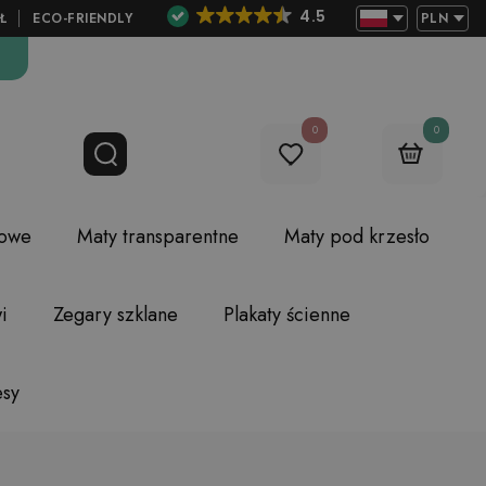
4.5
Ł
ECO-FRIENDLY
PLN
0
0
lowe
Maty transparentne
Maty pod krzesło
i
Zegary szklane
Plakaty ścienne
esy