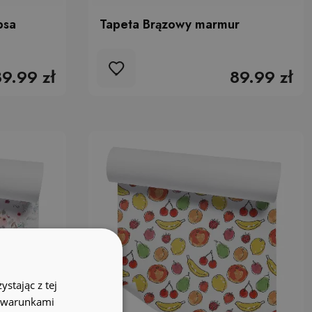
psa
Tapeta Brązowy marmur
89.99 zł
89.99 zł
stając z tej
z warunkami