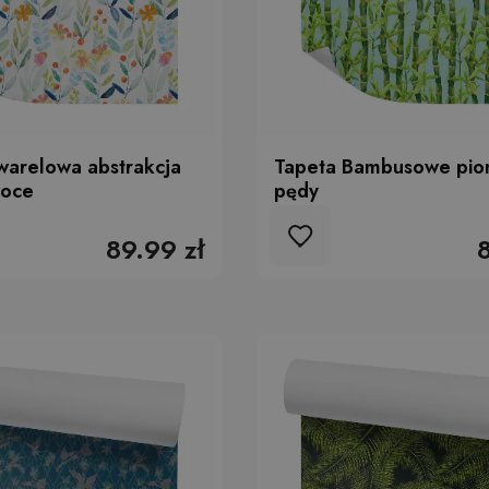
warelowa abstrakcja
Tapeta Bambusowe pi
woce
pędy
89.99 zł