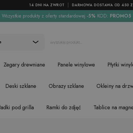
14 DNI NA ZWROT
DARMOWA DOSTAWA OD 450 Z
Wszystkie produkty z oferty standardowej
-5%
KOD:
PROMO5
e
Zegary drewniane
Panele winylowe
Płytki winy
Deski szklane
Obrazy szklane
Okleiny na drzw
adki pod grilla
Ramki do zdjęć
Tablice na magn