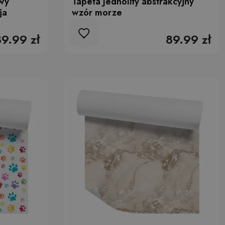
wy
Tapeta Jednolity abstrakcyjny
ja
wzór morze
89.99 zł
89.99 zł