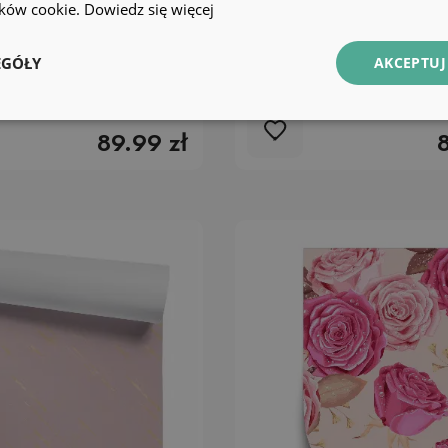
lików cookie.
Dowiedz się więcej
EGÓŁY
AKCEPTUJ
ykańskie zwierzęta
Tapeta Delikatne paste
kwiaty
89.99 zł