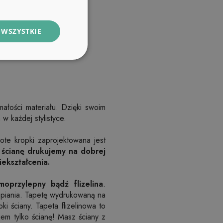
 WSZYSTKIE
ałości materiału. Dzięki swoim
 każdej stylistyce.
ote kropki zaprojektowana jest
 ścianę drukujemy na dobrej
iekształcenia.
moprzylepny bądź flizelina
.
epiania. Tapetę wydrukowaną na
 ściany. Tapeta flizelinowa to
jem tylko ścianę! Masz ściany z