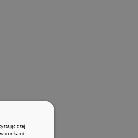
stając z tej
z warunkami