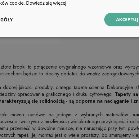
lików cookie.
Dowiedz się więcej
EGÓŁY
AKCEPTUJ
złote kropki to połączenie oryginalnego wzornictwa oraz wytrzym
ym cechom będzie to idealny dodatek do wnętrz zaprojektowanych w
dobrej jakości produkty, dlatego tapeta ścienna Dekoracyjne zł
ziedziny opracowania graficznego i druku cyfrowego.
Tapety na
arakteryzują się solidnością - są odporne na naciąganie i zn
ropki można zamówić na jednym z wybranych materiałów:
sa
oczesne tworzywo z możliwością wielokrotnego przyklejania i odl
emu przenieść w dowolne miejsce, nie naruszając przy tym powłoki
cznych tapet. Jej montaż jest o wiele prostszy, bo smarujemy kle