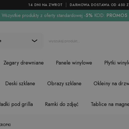
14 DNI NA ZWROT
DARMOWA DOSTAWA OD 450 Z
Wszystkie produkty z oferty standardowej
-5%
KOD:
PROMO5
e
Zegary drewniane
Panele winylowe
Płytki winy
Deski szklane
Obrazy szklane
Okleiny na drzw
adki pod grilla
Ramki do zdjęć
Tablice na magn
KROPKI