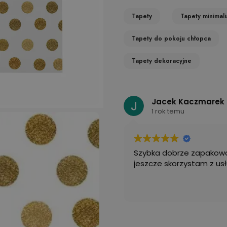
Tapety
Tapety minimal
Tapety do pokoju chłopca
Tapety dekoracyjne
Jacek Kaczmarek
1 rok temu
Szybka dobrze zapakowa
jeszcze skorzystam z usł