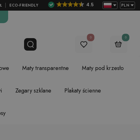
4.5
Ł
ECO-FRIENDLY
PLN
0
0
lowe
Maty transparentne
Maty pod krzesło
i
Zegary szklane
Plakaty ścienne
esy