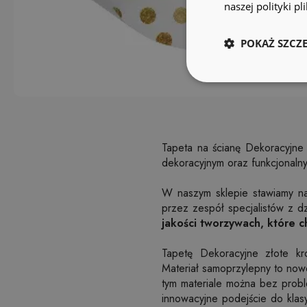
naszej polityki p
POKAŻ SZCZ
Tapeta na ścianę Dekoracyjne 
dekoracyjnym oraz funkcjonaln
W naszym sklepie stawiamy na 
przez zespół specjalistów z d
jakości tworzywach, które ch
Tapetę Dekoracyjne złote k
Materiał samoprzylepny to now
tym materiale można bez probl
innowacyjne podejście do klasy