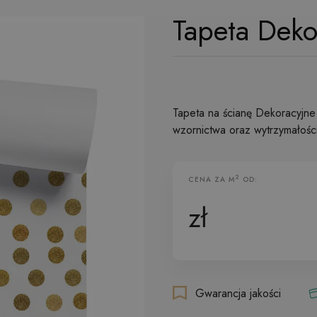
Tapeta Deko
Tapeta na ścianę Dekoracyjne 
wzornictwa oraz wytrzymałości
2
CENA ZA M
OD:
Tapeta Flizelinowa
zł
Gwarancja jakości