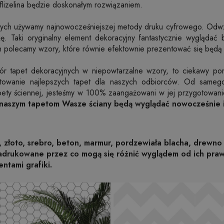
flizelina będzie doskonałym rozwiązaniem.
nnych używamy najnowocześniejszej metody druku cyfrowego. Odw
ykę. Taki oryginalny element dekoracyjny fantastycznie wyglądać 
 polecamy wzory, które równie efektownie prezentować się będą w
iór tapet dekoracyjnych w niepowtarzalne wzory, to ciekawy po
towanie najlepszych tapet dla naszych odbiorców. Od sameg
pety ściennej, jesteśmy w 100% zaangażowani w jej przygotowan
 naszym tapetom Wasze ściany będą wyglądać nowocześnie i
, złoto, srebro, beton, marmur, pordzewiała blacha, drewno 
nadrukowane przez co mogą się różnić wyglądem od ich pr
entami grafiki.