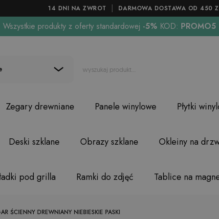
14 DNI NA ZWROT
DARMOWA DOSTAWA OD 450 Z
Wszystkie produkty z oferty standardowej
-5%
KOD:
PROMO5
e
Zegary drewniane
Panele winylowe
Płytki winy
Deski szklane
Obrazy szklane
Okleiny na drzw
adki pod grilla
Ramki do zdjęć
Tablice na magn
AR ŚCIENNY DREWNIANY NIEBIESKIE PASKI