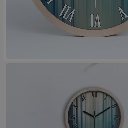
Justyna J
6 miesięcy temu
Dobrej jakości produkt, szybka dostawa.