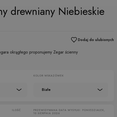
ny drewniany Niebieskie
Dodaj do ulubionych
egara okrągłego proponujemy Zegar ścienny
KOLOR WSKAZÓWEK
Białe
ILOŚĆ
PRZEWIDYWANA DATA WYSYŁKI: PONIEDZIAŁEK,
10 SIERPNIA 2026