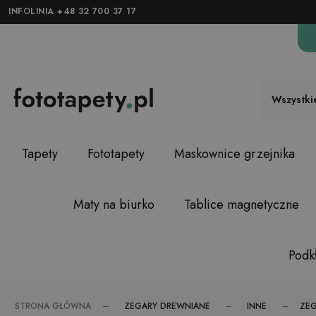
INFOLINIA +48 32 700 37 17
Wszystki
Tapety
Fototapety
Maskownice grzejnika
Maty na biurko
Tablice magnetyczne
Podkł
ZEGARY DREWNIANE
INNE
STRONA GŁÓWNA
ZEG