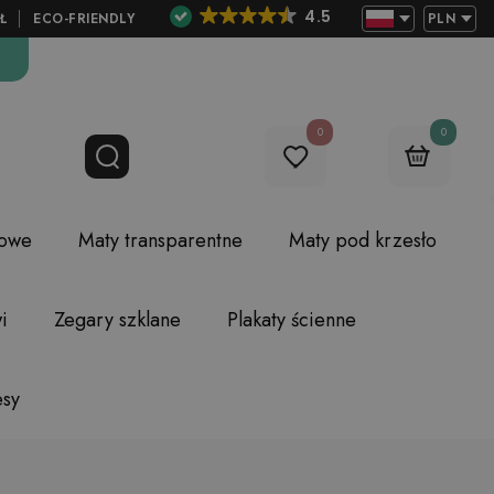
4.5
Ł
ECO-FRIENDLY
PLN
0
0
lowe
Maty transparentne
Maty pod krzesło
i
Zegary szklane
Plakaty ścienne
esy