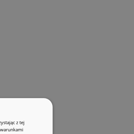
stając z tej
z warunkami