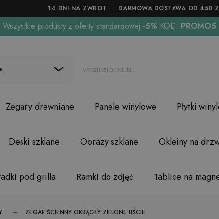
14 DNI NA ZWROT
DARMOWA DOSTAWA OD 450 Z
Wszystkie produkty z oferty standardowej
-5%
KOD:
PROMO5
e
Zegary drewniane
Panele winylowe
Płytki winy
Deski szklane
Obrazy szklane
Okleiny na drzw
adki pod grilla
Ramki do zdjęć
Tablice na magn
Y
ZEGAR ŚCIENNY OKRĄGŁY ZIELONE LIŚCIE