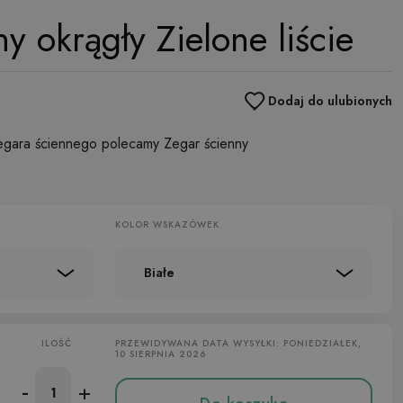
y okrągły Zielone liście
Dodaj do ulubionych
egara ściennego polecamy Zegar ścienny
KOLOR WSKAZÓWEK
Białe
ILOŚĆ
PRZEWIDYWANA DATA WYSYŁKI: PONIEDZIAŁEK,
10 SIERPNIA 2026
-
+