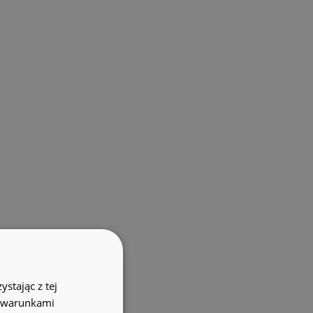
stając z tej
z warunkami