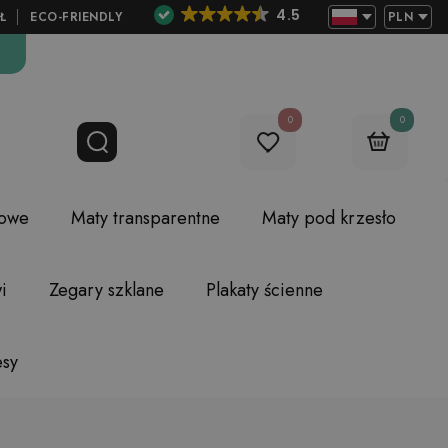
4.5
Ł
ECO-FRIENDLY
PLN
0
0
lowe
Maty transparentne
Maty pod krzesło
i
Zegary szklane
Plakaty ścienne
esy