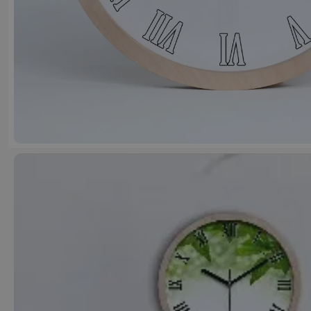
Justyna J
6 miesięcy temu
Dobrej jakości produkt, szybka dostawa.