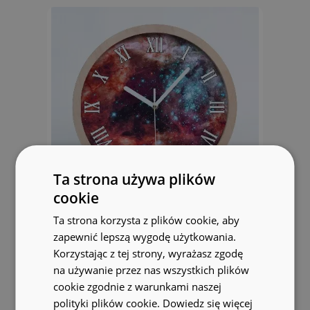
Ta strona używa plików
cookie
Ta strona korzysta z plików cookie, aby
Zegar ścienny drewniany Obłok
zapewnić lepszą wygodę użytkowania.
magellana
Korzystając z tej strony, wyrażasz zgodę
na używanie przez nas wszystkich plików
159.99 zł
cookie zgodnie z warunkami naszej
polityki plików cookie.
Dowiedz się więcej