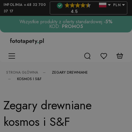
INFOLINIA +48 32 700
PLN
37 17
4.5
Wszystkie produkty z oferty standardowej
-5%
KOD:
PROMO5
ZEGARY DREWNIANE
STRONA GŁÓWNA
KOSMOS I S&F
Zegary drewniane
kosmos i S&F