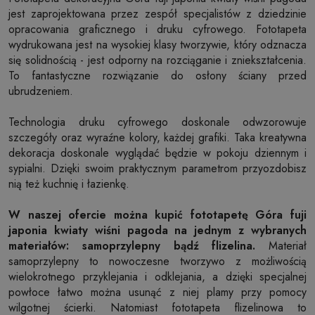
jest zaprojektowana przez zespół specjalistów z dziedzinie
opracowania graficznego i druku cyfrowego. Fototapeta
wydrukowana jest na wysokiej klasy tworzywie, który odznacza
się solidnością - jest odporny na rozciąganie i zniekształcenia.
To fantastyczne rozwiązanie do osłony ściany przed
ubrudzeniem.
Technologia druku cyfrowego doskonale odwzorowuje
szczegóły oraz wyraźne kolory, każdej grafiki. Taka kreatywna
dekoracja doskonale wyglądać będzie w pokoju dziennym i
sypialni. Dzięki swoim praktycznym parametrom przyozdobisz
nią też kuchnię i łazienkę.
W naszej ofercie można kupić fototapetę Góra fuji
japonia kwiaty wiśni pagoda na jednym z wybranych
materiałów: samoprzylepny bądź flizelina.
Materiał
samoprzylepny to nowoczesne tworzywo z możliwością
wielokrotnego przyklejania i odklejania, a dzięki specjalnej
powłoce łatwo można usunąć z niej plamy przy pomocy
wilgotnej ścierki. Natomiast fototapeta flizelinowa to