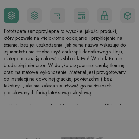
Fototapeta samoprzylepna to wysokiej jakości produkt,
który pozwala na wielokrotne odklejanie i przyklejanie na
ścianie, bez jej uszkodzenia. Jak sama nazwa wskazuje do
jej montażu nie trzeba użyć ani kropli dodatkowego kleju,
dlatego można ją nałożyć szybko i łatwo! W dodatku nie
brudzi się i nie drze. W dotyku przypomina cienką tkaninę
oraz ma matowe wykończenie. Materiał jest przygotowany
do instalacji na dowolnej gładkiej powierzchni ( bez
tekstury) , ale nie zaleca się używać go na ścianach
pomalowanych farbą lateksową i akrylową.
Maksymalna szerokość brytu fototapety:
124cm (w
przypadku rozmiaru większego niż szerokość brytu,
wydruk będzie składał się z kilku równych arkuszy)
Struktura:
satynowa
Wykończenie:
lekki mat