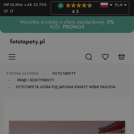
INFOLINIA +48 32 700
PLN
37 17
4.5
Wszystkie produkty z oferty standardowej
-5%
KOD:
PROMO5
FOTOTAPETY
STRONA GŁÓWNA
KRAJE I KONTYNENTY
FOTOTAPETA GÓRA FUJI JAPONIA KWIATY WIŚNI PAGODA