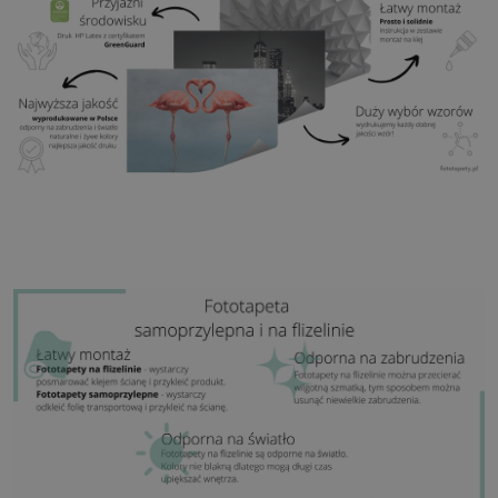
Klej:
Niepotrzebny
Zastosowanie:
Salon, sypialnia, pomieszczenia
biurowe, przedpokój i wiele innych