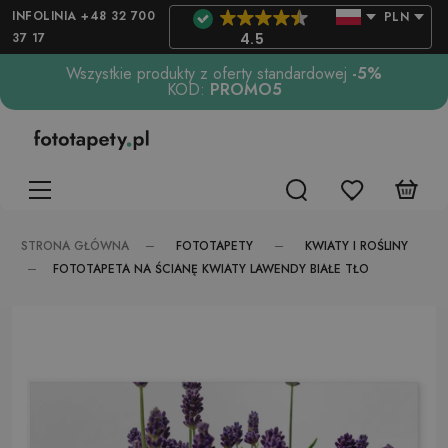
INFOLINIA +48 32 700
PLN
37 17
4.5
Wszystkie produkty z oferty standardowej
-5%
KOD:
PROMO5
FOTOTAPETY
KWIATY I ROŚLINY
STRONA GŁÓWNA
FOTOTAPETA NA ŚCIANĘ KWIATY LAWENDY BIAŁE TŁO