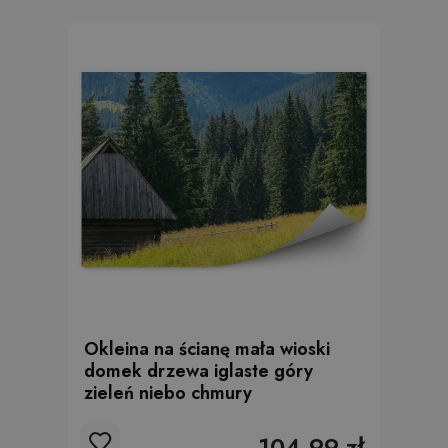
Okleina na ścianę mała wioski
domek drzewa iglaste góry
zieleń niebo chmury
104.99 zł