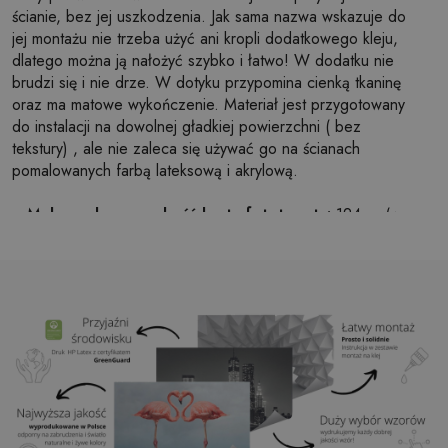
ścianie, bez jej uszkodzenia. Jak sama nazwa wskazuje do
jej montażu nie trzeba użyć ani kropli dodatkowego kleju,
dlatego można ją nałożyć szybko i łatwo! W dodatku nie
brudzi się i nie drze. W dotyku przypomina cienką tkaninę
oraz ma matowe wykończenie. Materiał jest przygotowany
do instalacji na dowolnej gładkiej powierzchni ( bez
tekstury) , ale nie zaleca się używać go na ścianach
pomalowanych farbą lateksową i akrylową.
Maksymalna szerokość brytu fototapety:
124cm (w
przypadku rozmiaru większego niż szerokość brytu,
wydruk będzie składał się z kilku równych arkuszy)
Struktura:
satynowa
Wykończenie:
lekki mat
Klej:
Niepotrzebny
Zastosowanie:
Salon, sypialnia, pomieszczenia
biurowe, przedpokój i wiele innych