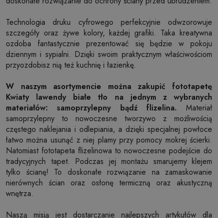
doskonałe rozwiązanie do ochrony ściany przed ubrudzeniem.
Technologia druku cyfrowego perfekcyjnie odwzorowuje
szczegóły oraz żywe kolory, każdej grafiki. Taka kreatywna
ozdoba fantastycznie prezentować się będzie w pokoju
dziennym i sypialni. Dzięki swoim praktycznym właściwościom
przyozdobisz nią też kuchnię i łazienkę.
W naszym asortymencie można zakupić fototapetę
Kwiaty lawendy białe tło na jednym z wybranych
materiałów: samoprzylepny bądź flizelina.
Materiał
samoprzylepny to nowoczesne tworzywo z możliwością
częstego naklejania i odlepiania, a dzięki specjalnej powłoce
łatwo można usunąć z niej plamy przy pomocy mokrej ścierki.
Natomiast fototapeta flizelinowa to nowoczesne podejście do
tradycyjnych tapet. Podczas jej montażu smarujemy klejem
tylko ścianę! To doskonałe rozwiązanie na zamaskowanie
nierównych ścian oraz osłonę termiczną oraz akustyczną
wnętrza.
Naszą misją jest dostarczanie najlepszych artykułów dla