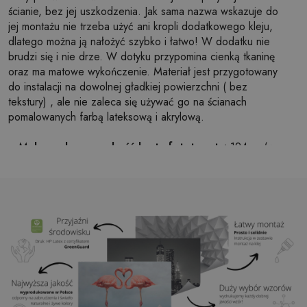
ścianie, bez jej uszkodzenia. Jak sama nazwa wskazuje do
jej montażu nie trzeba użyć ani kropli dodatkowego kleju,
dlatego można ją nałożyć szybko i łatwo! W dodatku nie
brudzi się i nie drze. W dotyku przypomina cienką tkaninę
oraz ma matowe wykończenie. Materiał jest przygotowany
do instalacji na dowolnej gładkiej powierzchni ( bez
tekstury) , ale nie zaleca się używać go na ścianach
pomalowanych farbą lateksową i akrylową.
Maksymalna szerokość brytu fototapety:
124cm (w
przypadku rozmiaru większego niż szerokość brytu,
wydruk będzie składał się z kilku równych arkuszy)
Struktura:
satynowa
Wykończenie:
lekki mat
Klej:
Niepotrzebny
Zastosowanie:
Salon, sypialnia, pomieszczenia
biurowe, przedpokój i wiele innych