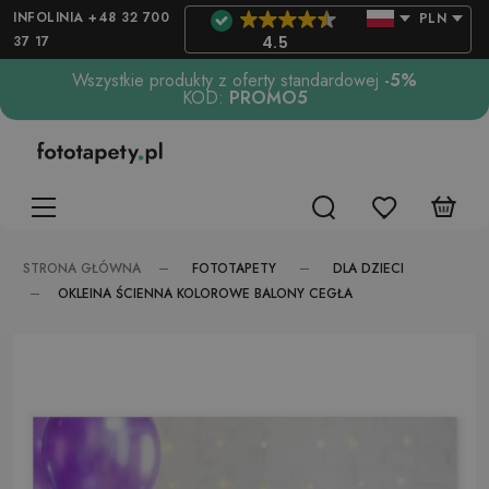
INFOLINIA +48 32 700
PLN
37 17
4.5
Wszystkie produkty z oferty standardowej
-5%
KOD:
PROMO5
FOTOTAPETY
DLA DZIECI
STRONA GŁÓWNA
OKLEINA ŚCIENNA KOLOROWE BALONY CEGŁA