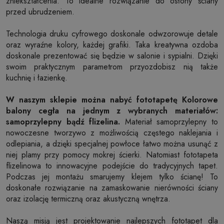
zniekształcenia. To idealne rozwiązanie do osłony ściany
przed ubrudzeniem.
Technologia druku cyfrowego doskonale odwzorowuje detale
oraz wyraźne kolory, każdej grafiki. Taka kreatywna ozdoba
doskonale prezentować się będzie w salonie i sypialni. Dzięki
swoim praktycznym parametrom przyozdobisz nią także
kuchnię i łazienkę.
W naszym sklepie można nabyć fototapetę Kolorowe
balony cegła na jednym z wybranych materiałów:
samoprzylepny bądź flizelina.
Materiał samoprzylepny to
nowoczesne tworzywo z możliwością częstego naklejania i
odlepiania, a dzięki specjalnej powłoce łatwo można usunąć z
niej plamy przy pomocy mokrej ścierki. Natomiast fototapeta
flizelinowa to innowacyjne podejście do tradycyjnych tapet.
Podczas jej montażu smarujemy klejem tylko ścianę! To
doskonałe rozwiązanie na zamaskowanie nierówności ściany
oraz izolację termiczną oraz akustyczną wnętrza.
Naszą misją jest projektowanie najlepszych fototapet dla