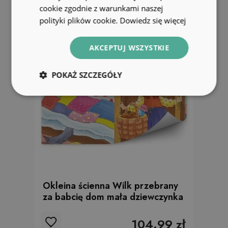
cookie zgodnie z warunkami naszej
polityki plików cookie.
Dowiedz się więcej
AKCEPTUJ WSZYSTKIE
POKAŻ SZCZEGÓŁY
Okleina ścienna Wilk przebrany
za babcię dom mała dziewczynka
104.99 zł