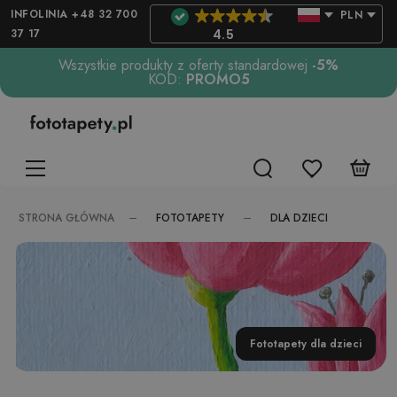
INFOLINIA +48 32 700
PLN
37 17
4.5
Wszystkie produkty z oferty standardowej
-5%
KOD:
PROMO5
FOTOTAPETY
DLA DZIECI
STRONA GŁÓWNA
Fototapety dla dzieci