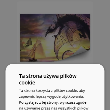
Ta strona używa plików
Fototapeta Smok przezroczyste
cookie
skrzydła łodzie na jeziorze
Ta strona korzysta z plików cookie, aby
zapewnić lepszą wygodę użytkowania.
104.99 zł
Korzystając z tej strony, wyrażasz zgodę
na używanie przez nas wszystkich plików