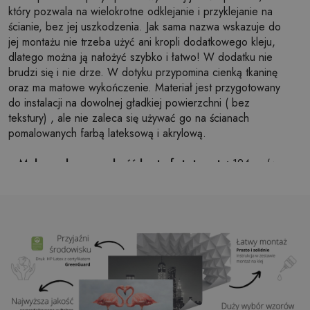
który pozwala na wielokrotne odklejanie i przyklejanie na
ścianie, bez jej uszkodzenia. Jak sama nazwa wskazuje do
jej montażu nie trzeba użyć ani kropli dodatkowego kleju,
dlatego można ją nałożyć szybko i łatwo! W dodatku nie
brudzi się i nie drze. W dotyku przypomina cienką tkaninę
oraz ma matowe wykończenie. Materiał jest przygotowany
do instalacji na dowolnej gładkiej powierzchni ( bez
tekstury) , ale nie zaleca się używać go na ścianach
pomalowanych farbą lateksową i akrylową.
Maksymalna szerokość brytu fototapety:
124cm (w
przypadku rozmiaru większego niż szerokość brytu,
wydruk będzie składał się z kilku równych arkuszy)
Struktura:
satynowa
Wykończenie:
lekki mat
Klej:
Niepotrzebny
Zastosowanie:
Salon, sypialnia, pomieszczenia
biurowe, przedpokój i wiele innych