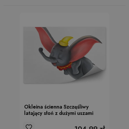
Okleina ścienna Szczęśliwy
latający słoń z dużymi uszami
104.99 zł