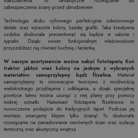
odkształcenia. To fantastyczne rozwiązanie do
zabezpieczenia ściany przed ubrudzeniem.
Technologia druku cyfrowego perfekcyjnie odwzorowuje
detale oraz wyraziste kolory, każdej grafiki. Taka kreatywna
ozdoba doskonale prezentować się będzie w salonie i
sypialni. Dzięki swoim funkcjonalnym właściwościom
przyozdobisz nią również kuchnię i łazienkę.
W naszym asortymencie można nabyć fototapetę Koń
traktor jabłoń wieś kolory na jednym z wybranych
materiałów: samoprzylepny bądź flizelina.
Materiał
samoprzylepny to innowacyjne tworzywo z możliwością
wielokrotnego przyklejania i odklejania, a dzięki specjalnej
powłoce łatwo można usunąć z niej plamy przy pomocy
mokrej szmatki. Natomiast fototapeta flizelinowa to
nowoczesne podejście do tradycyjnych tapet. Podczas jej
montażu smarujemy klejem tylko ścianę! To doskonałe
rozwiązanie na zamaskowanie nierównych ścian oraz izolację
termiczną oraz akustyczną wnętrza.