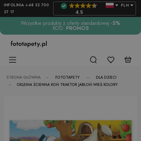
INFOLINIA +48 32 700
PLN
37 17
4.5
Wszystkie produkty z oferty standardowej
-5%
KOD:
PROMO5
FOTOTAPETY
DLA DZIECI
STRONA GŁÓWNA
OKLEINA ŚCIENNA KOŃ TRAKTOR JABŁOŃ WIEŚ KOLORY