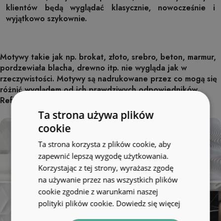
klientów będą wyglądać klasycznie, nowocześnie i
wyjątkowo szykownie.
Motywy takie jak np. brokat, złoto, srebro, beton, marmur,
pordzewiała blacha, drewno itp. nie wygląda jak w
rzeczywistości. Motywy są nadrukowane przez co mogą się
różnić wyglądem od ich prawdziwych odpowiedników.
Refleksy światła nie są elementami grafiki.
Ta strona używa plików
cookie
Ta strona korzysta z plików cookie, aby
zapewnić lepszą wygodę użytkowania.
Korzystając z tej strony, wyrażasz zgodę
na używanie przez nas wszystkich plików
cookie zgodnie z warunkami naszej
polityki plików cookie.
Dowiedz się więcej