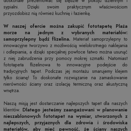
doskonale prezentować się będzie w pokoju dziennym i
sypialni. Dzięki swoim praktycznym właściwościom
przyozdobisz nią również kuchnię i łazienkę.
W naszej ofercie można zakupić fototapetę Plaża
morze na jednym z wybranych materiałów:
samoprzylepny bądź flizelina.
Materiał samoprzylepny to
innowacyjne tworzywo z możliwością wielokrotnego naklejania
i odlepiania, a dzięki specjalnej powłoce łatwo można usunąć
z niej zabrudzenia przy pomocy mokrej szmatki. Natomiast
fototapeta flizelinowa to innowacyjne podejście do
tradycyjnych tapet. Podczas jej montażu smarujemy klejem
tylko ścianę! To doskonałe rozwiązanie na zamaskowanie
nierówności ściany oraz izolację termiczną oraz akustyczną
wnętrza.
Naszą misją jest dostarczanie najlepszych tapet dla naszych
klientów.
Dlatego jesteśmy zaangażowani w planowanie
nieszablonowych fototapet na wymiar, stworzonych z
najlepszych, przyjaznych dla zdrowia i środowiska
materiałów, aby mieć pewność, że ściany naszych