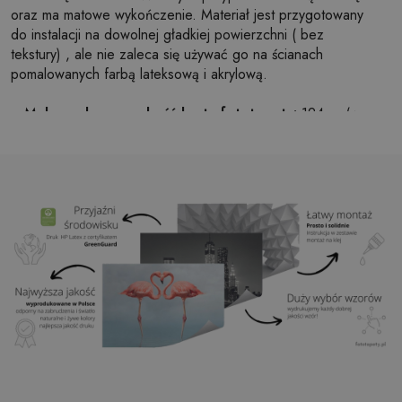
oraz ma matowe wykończenie. Materiał jest przygotowany
do instalacji na dowolnej gładkiej powierzchni ( bez
tekstury) , ale nie zaleca się używać go na ścianach
pomalowanych farbą lateksową i akrylową.
Maksymalna szerokość brytu fototapety:
124cm (w
przypadku rozmiaru większego niż szerokość brytu,
wydruk będzie składał się z kilku równych arkuszy)
Struktura:
satynowa
Wykończenie:
lekki mat
Klej:
Niepotrzebny
Zastosowanie:
Salon, sypialnia, pomieszczenia
biurowe, przedpokój i wiele innych