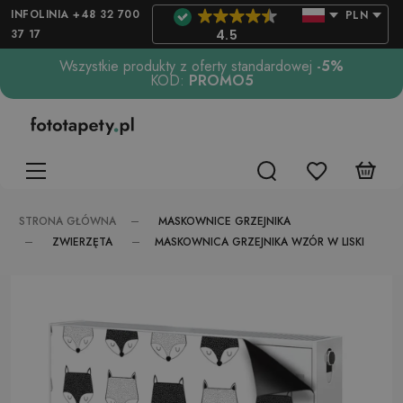
INFOLINIA +48 32 700
PLN
37 17
4.5
Wszystkie produkty z oferty standardowej
-5%
KOD:
PROMO5
MASKOWNICE GRZEJNIKA
STRONA GŁÓWNA
ZWIERZĘTA
MASKOWNICA GRZEJNIKA WZÓR W LISKI