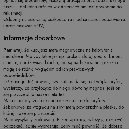
ogląda się przedmioty, maszynę drukującą oraz rodzaj użytego
tuszu – delikatna różnica w odcieniach nie jest powodem do
reklamacji.
Odporny na ścieranie, uszkodzenia mechaniczne, odbarwienia
i promieniowanie UV;
Informacje dodatkowe
Pamiętaj
, że kupujesz matę magnetyczną na kaloryfer z
nadrukiem. Motywy takie jak np. brokat, złoto, srebro, beton,
marmur, pordzewiała blacha, itp. są nadrukowane, przez co
mogą się różnić wyglądem od ich prawdziwych
odpowiedników.
Jeżeli nie jesteś pewien, czy mata nada się na Twój kaloryfer,
wystarczy, że przyłożysz do niego dowolny magnes, jeśli on
się przyczepi to nasza mata też.
Mata magnetyczna nie nadaje się na stare kaloryfery
żeberkowe ze względu na zbyt małą powierzchnię płaską, do
której może się przyczepić.
Mate wysyłamy zrolowaną. Przed aplikacją należy ją rozłożyć i
odczekać, aż się wyprostuje, żeby mieć pewność, że dobrze