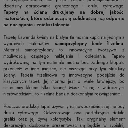
dziedziny opracowania graficznego i druku cyfrowego.
Tapety na ścianę drukujemy na dobrej jakości
materiałach, które odznaczą się solidnością - są odporne
na naciąganie i zniekształcenia.
Tapetę Lawenda kwiaty na białym tle można kupić na jednym z
wybranych materiałów:
samoprzylepny bądź flizelina
.
Materiał samoprzylepny to innowacyjne tworzywo z
możliwością częstego naklejania i odlepiania. Tapetę
wydrukowaną na tym materiale można bez żadnego kłopotu
przenieść w inne miejsce, nie niszcząc przy tym struktury
ściany. Tapeta flizelinowa to innowacyjne podejście do
klasycznych tapet. Jej montaż jest o wiele łatwiejszy, bo
smarujemy klejem tylko ścianę! Masz ścianę z widocznymi
nierównościami, to flizelina będzie doskonałym rozwiązaniem.
Podczas produkcji tapet używamy najnowocześniejszej metody
druku cyfrowego. Odwzorowuje ona perfekcyjnie detale
grafiki oraz jej żywą kolorystykę. Taki oryginalny element
dekoracyjny doskonale prezentować się będzie w sypialni,