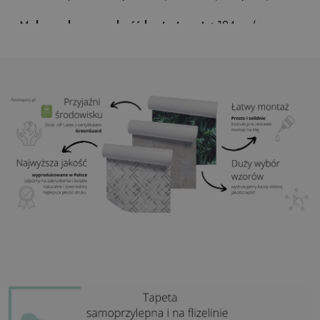
Maksymalna szerokość brytu tapety:
124cm (w
przypadku rozmiaru większego niż szerokość brytu,
wydruk będzie składał się z kilku równych arkuszy)
Struktura:
satynowa
Wykończenie:
lekki mat
Klej:
Niepotrzebny
Zastosowanie:
Salon, sypialnia, pomieszczenia
biurowe, przedpokój i wiele innych