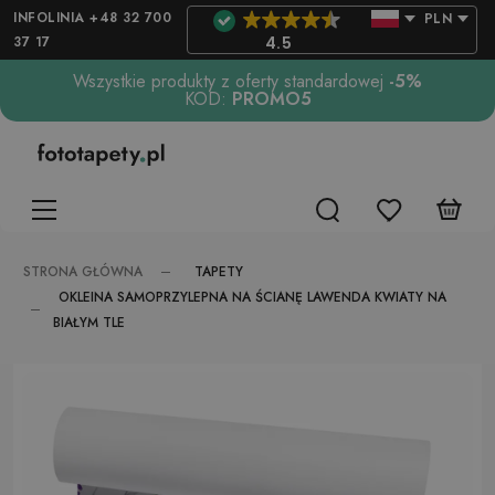
INFOLINIA +48 32 700
PLN
37 17
4.5
Wszystkie produkty z oferty standardowej
-5%
KOD:
PROMO5
TAPETY
STRONA GŁÓWNA
OKLEINA SAMOPRZYLEPNA NA ŚCIANĘ LAWENDA KWIATY NA
BIAŁYM TLE