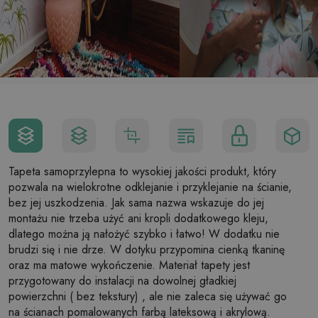
Tapeta samoprzylepna to wysokiej jakości produkt, który
pozwala na wielokrotne odklejanie i przyklejanie na ścianie,
bez jej uszkodzenia. Jak sama nazwa wskazuje do jej
montażu nie trzeba użyć ani kropli dodatkowego kleju,
dlatego można ją nałożyć szybko i łatwo! W dodatku nie
brudzi się i nie drze. W dotyku przypomina cienką tkaninę
oraz ma matowe wykończenie. Materiał tapety jest
przygotowany do instalacji na dowolnej gładkiej
powierzchni ( bez tekstury) , ale nie zaleca się używać go
na ścianach pomalowanych farbą lateksową i akrylową.