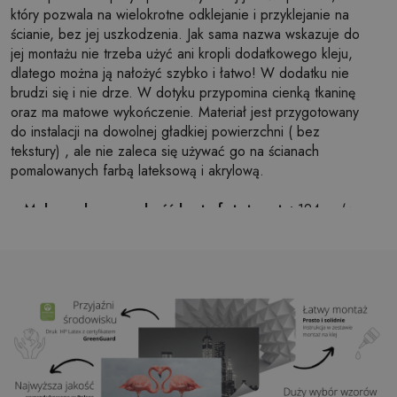
który pozwala na wielokrotne odklejanie i przyklejanie na
ścianie, bez jej uszkodzenia. Jak sama nazwa wskazuje do
jej montażu nie trzeba użyć ani kropli dodatkowego kleju,
dlatego można ją nałożyć szybko i łatwo! W dodatku nie
brudzi się i nie drze. W dotyku przypomina cienką tkaninę
oraz ma matowe wykończenie. Materiał jest przygotowany
do instalacji na dowolnej gładkiej powierzchni ( bez
tekstury) , ale nie zaleca się używać go na ścianach
pomalowanych farbą lateksową i akrylową.
Maksymalna szerokość brytu fototapety:
124cm (w
przypadku rozmiaru większego niż szerokość brytu,
wydruk będzie składał się z kilku równych arkuszy)
Struktura:
satynowa
Wykończenie:
lekki mat
Klej:
Niepotrzebny
Zastosowanie:
Salon, sypialnia, pomieszczenia
biurowe, przedpokój i wiele innych