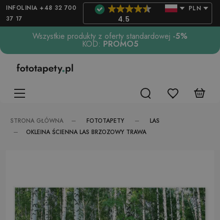
INFOLINIA +48 32 700
PLN
37 17
4.5
Wszystkie produkty z oferty standardowej
-5%
KOD:
PROMO5
FOTOTAPETY
LAS
STRONA GŁÓWNA
OKLEINA ŚCIENNA LAS BRZOZOWY TRAWA