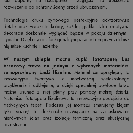
jest odporny na naciąganie i zagięcia. To doskonałe
rozwiązanie do ochrony ściany przed ubrudzeniem.
Technologia druku cyfrowego perfekcyjnie odwzorowuje
detale oraz wyraziste kolory, każdej grafiki. Taka kreatywna
dekoracja doskonale wyglądać będzie w pokoju dziennym i
sypialni. Dzięki swoim funkcjonalnym parametrom przyozdobisz
nią także kuchnię i łazienkę.
W naszym sklepie można kupić fototapetę Las
brzozowy trawa na jednym z wybranych materiałów:
samoprzylepny bądź flizelina.
Materiał samoprzylepny to
innowacyjne tworzywo z możliwością wielokrotnego
przyklejania i odklejania, a dzięki specjalnej powłoce łatwo
można usunąć z niej plamy przy pomocy mokrej ścierki.
Natomiast fototapeta flizelinowa to innowacyjne podejście do
tradycyjnych tapet. Podczas jej montażu smarujemy klejem
tylko ścianę! To doskonałe rozwiązanie na zamaskowanie
nierównych ścian oraz izolację termiczną oraz akustyczną
przestrzeni.