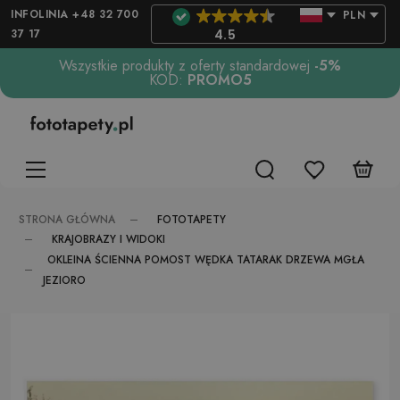
INFOLINIA +48 32 700
PLN
37 17
4.5
Wszystkie produkty z oferty standardowej
-5%
KOD:
PROMO5
FOTOTAPETY
STRONA GŁÓWNA
KRAJOBRAZY I WIDOKI
OKLEINA ŚCIENNA POMOST WĘDKA TATARAK DRZEWA MGŁA
JEZIORO