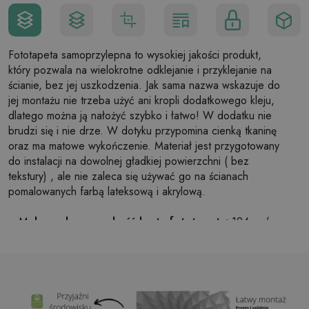
Fototapeta samoprzylepna to wysokiej jakości produkt,
który pozwala na wielokrotne odklejanie i przyklejanie na
ścianie, bez jej uszkodzenia. Jak sama nazwa wskazuje do
jej montażu nie trzeba użyć ani kropli dodatkowego kleju,
dlatego można ją nałożyć szybko i łatwo! W dodatku nie
brudzi się i nie drze. W dotyku przypomina cienką tkaninę
oraz ma matowe wykończenie. Materiał jest przygotowany
do instalacji na dowolnej gładkiej powierzchni ( bez
tekstury) , ale nie zaleca się używać go na ścianach
pomalowanych farbą lateksową i akrylową.
Maksymalna szerokość brytu fototapety:
124cm (w
przypadku rozmiaru większego niż szerokość brytu,
wydruk będzie składał się z kilku równych arkuszy)
Struktura:
satynowa
Wykończenie:
lekki mat
Klej:
Niepotrzebny