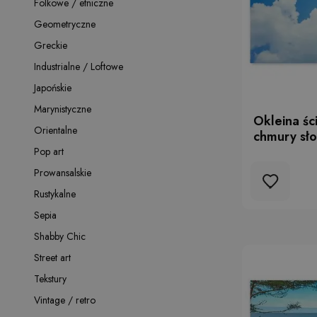
Folkowe / etniczne
Geometryczne
Greckie
Industrialne / Loftowe
Japońskie
Marynistyczne
Okleina śc
Orientalne
chmury sł
Pop art
Prowansalskie
Rustykalne
Sepia
Shabby Chic
Street art
Tekstury
Vintage / retro