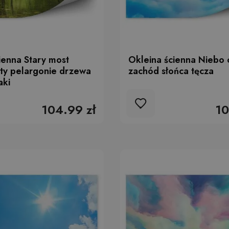
ienna Stary most
Okleina ścienna Niebo
ty pelargonie drzewa
zachód słońca tęcza
aki
104.99 zł
10