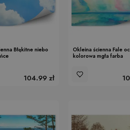
ienna Błękitne niebo
Okleina ścienna Fale o
ońce
kolorowa mgła farba
104.99 zł
10