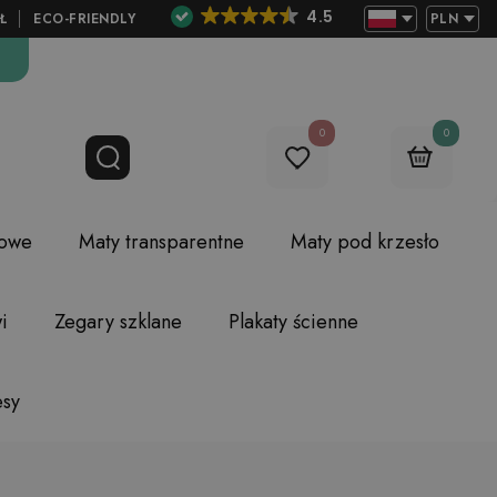
4.5
Ł
ECO-FRIENDLY
PLN
0
0
lowe
Maty transparentne
Maty pod krzesło
i
Zegary szklane
Plakaty ścienne
esy