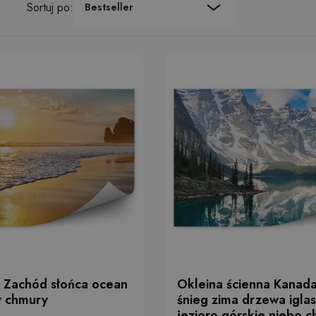
Sortuj po:
Bestseller
a Zachód słońca ocean
Okleina ścienna Kanad
y chmury
śnieg zima drzewa iglas
jezioro górskie niebo 