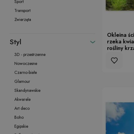
Sport
Transport
Zwierzęta
Okleina śc
Styl
rzeka kwia
rośliny krz
3D - przestrzenne
Nowoczesne
Czarno-białe
Glamour
Skandynawskie
Akwarele
Art deco
Boho
Egipskie