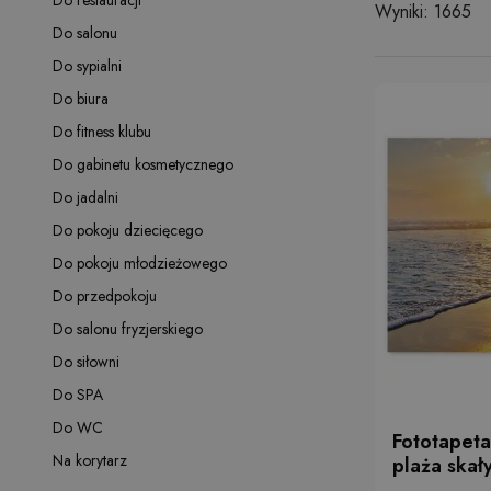
Do restauracji
Wyniki: 1665
Do salonu
Do sypialni
Do biura
Do fitness klubu
Do gabinetu kosmetycznego
Do jadalni
Do pokoju dziecięcego
Do pokoju młodzieżowego
Do przedpokoju
Do salonu fryzjerskiego
Do siłowni
Do SPA
Do WC
Fototapet
Na korytarz
plaża skał