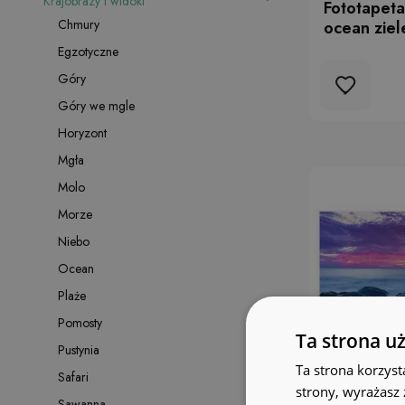
Krajobrazy i widoki
Fototapet
Chmury
ocean ziel
Egzotyczne
Góry
Góry we mgle
Horyzont
Mgła
Molo
Morze
Niebo
Ocean
Plaże
Pomosty
Ta strona u
Pustynia
Ta strona korzyst
Safari
strony, wyrażasz
Sawanna