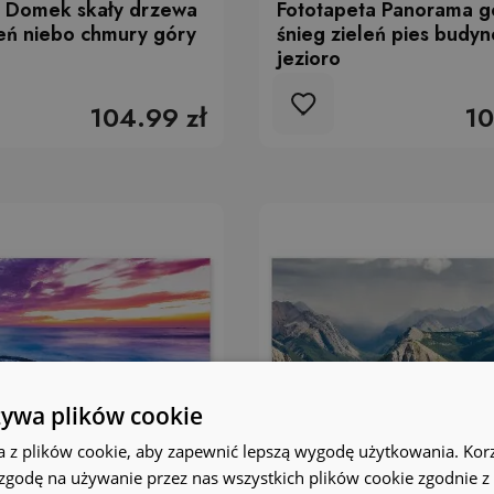
a Domek skały drzewa
Fototapeta Panorama g
eń niebo chmury góry
śnieg zieleń pies budy
jezioro
104.99 zł
10
żywa plików cookie
a z plików cookie, aby zapewnić lepszą wygodę użytkowania. Korzy
 zgodę na używanie przez nas wszystkich plików cookie zgodnie 