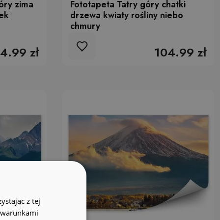
óry zima
Fototapeta Tatry góry chatki
nek
drzewa kwiaty rośliny niebo
chmury
4.99 zł
104.99 zł
stając z tej
z warunkami