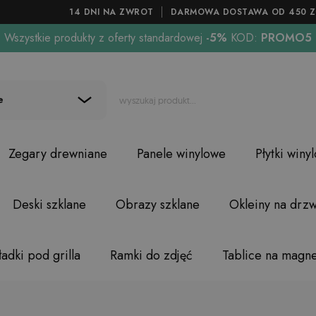
14 DNI NA ZWROT
DARMOWA DOSTAWA OD 450 Z
Wszystkie produkty z oferty standardowej
-5%
KOD:
PROMO5
e
Zegary drewniane
Panele winylowe
Płytki winy
Deski szklane
Obrazy szklane
Okleiny na drzw
adki pod grilla
Ramki do zdjęć
Tablice na magn