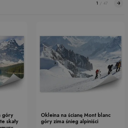
1
/
47
a góry
Okleina na ścianę Mont blanc
te skały
góry zima śnieg alpiniści
chmury