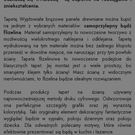
zniekształcenia.
Tapetę Wypłowiałe brązowe panele drewniane można kupić
na jednym z wybranych materiałów:
samoprzylepny bądź
flizelina
. Materiał samoprzylepny to nowoczesne tworzywo z
możliwością wielokrotnego naklejania i odklejania. Tapetę
wydrukowaną na tym materiale można bez żadnego kłopotu
przenieść w dowolne miejsce, nie naruszając przy tym powłoki
ściany. Tapeta flizelinowa to nowoczesne podejście do
klasycznych tapet. Jej montaż jest o wiele prostszy, bo
smarujemy klejem tylko ścianę! Masz ścianę z widocznymi
nierównościami, to flizelina będzie idealnym rozwiązaniem.
Podczas produkcji tapet na ścianę używamy
najnowocześniejszej metody druku cyfrowego. Odwzorowuje
ona perfekcyjnie szczegóły grafiki oraz jej wyrazistą
kolorystykę. Taki oryginalny element dekoracyjny fantastycznie
wyglądać będzie w sypialni, pokoju dziennym oraz pokoju
dziecka. Dla odważnych polecamy motywy, które równie
efektownie prezentować się będą w kuchni i łazience.