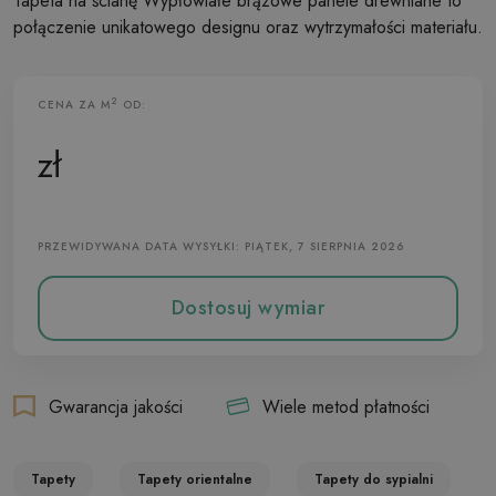
Tapeta na ścianę Wypłowiałe brązowe panele drewniane to
połączenie unikatowego designu oraz wytrzymałości materiału.
2
CENA ZA M
OD:
Tapeta Flizelinowa
zł
PRZEWIDYWANA DATA WYSYŁKI: PIĄTEK, 7 SIERPNIA 2026
Dostosuj wymiar
Gwarancja jakości
Wiele metod płatności
Tapety
Tapety orientalne
Tapety do sypialni