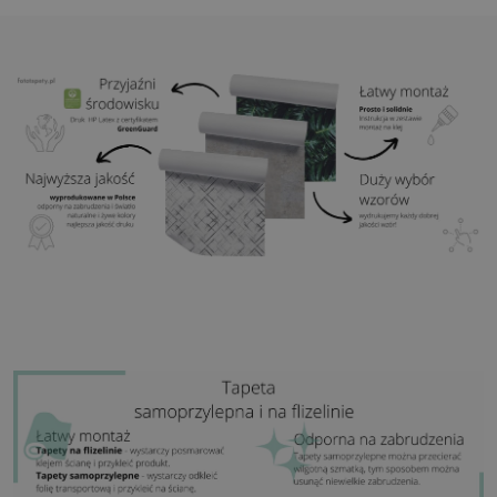
wydruk będzie składał się z kilku równych arkuszy)
Struktura:
satynowa
Wykończenie:
lekki mat
Klej:
Niepotrzebny
Zastosowanie:
Salon, sypialnia, pomieszczenia
biurowe, przedpokój i wiele innych