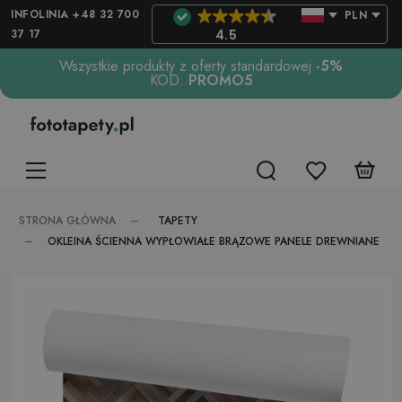
INFOLINIA +48 32 700
PLN
37 17
4.5
Wszystkie produkty z oferty standardowej
-5%
KOD:
PROMO5
TAPETY
STRONA GŁÓWNA
OKLEINA ŚCIENNA WYPŁOWIAŁE BRĄZOWE PANELE DREWNIANE