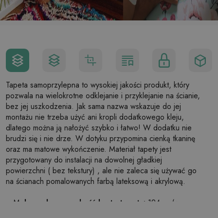
Tapeta samoprzylepna to wysokiej jakości produkt, który
pozwala na wielokrotne odklejanie i przyklejanie na ścianie,
bez jej uszkodzenia. Jak sama nazwa wskazuje do jej
montażu nie trzeba użyć ani kropli dodatkowego kleju,
dlatego można ją nałożyć szybko i łatwo! W dodatku nie
brudzi się i nie drze. W dotyku przypomina cienką tkaninę
oraz ma matowe wykończenie. Materiał tapety jest
przygotowany do instalacji na dowolnej gładkiej
powierzchni ( bez tekstury) , ale nie zaleca się używać go
na ścianach pomalowanych farbą lateksową i akrylową.
Maksymalna szerokość brytu tapety:
124cm (w
przypadku rozmiaru większego niż szerokość brytu,