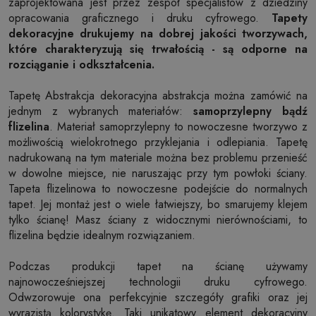
zaprojektowana jest przez zespół specjalistów z dziedziny
opracowania graficznego i druku cyfrowego.
Tapety
dekoracyjne drukujemy na dobrej jakości tworzywach,
które charakteryzują się trwałością - są odporne na
rozciąganie i odkształcenia.
Tapetę Abstrakcja dekoracyjna abstrakcja można zamówić na
jednym z wybranych materiałów:
samoprzylepny bądź
flizelina
. Materiał samoprzylepny to nowoczesne tworzywo z
możliwością wielokrotnego przyklejania i odlepiania. Tapetę
nadrukowaną na tym materiale można bez problemu przenieść
w dowolne miejsce, nie naruszając przy tym powłoki ściany.
Tapeta flizelinowa to nowoczesne podejście do normalnych
tapet. Jej montaż jest o wiele łatwiejszy, bo smarujemy klejem
tylko ścianę! Masz ściany z widocznymi nierównościami, to
flizelina będzie idealnym rozwiązaniem.
Podczas produkcji tapet na ścianę używamy
najnowocześniejszej technologii druku cyfrowego.
Odwzorowuje ona perfekcyjnie szczegóły grafiki oraz jej
wyrazistą kolorystykę. Taki unikatowy element dekoracyjny