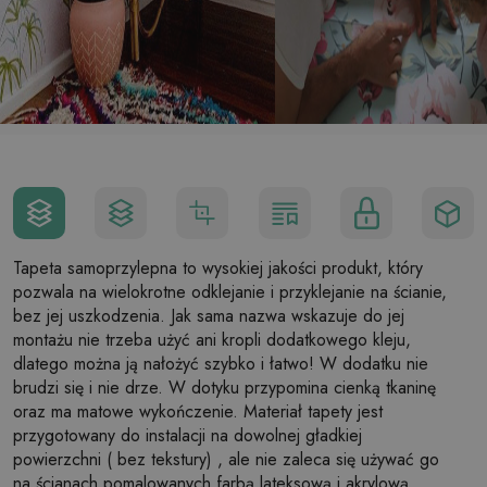
Tapeta samoprzylepna to wysokiej jakości produkt, który
pozwala na wielokrotne odklejanie i przyklejanie na ścianie,
bez jej uszkodzenia. Jak sama nazwa wskazuje do jej
montażu nie trzeba użyć ani kropli dodatkowego kleju,
dlatego można ją nałożyć szybko i łatwo! W dodatku nie
brudzi się i nie drze. W dotyku przypomina cienką tkaninę
oraz ma matowe wykończenie. Materiał tapety jest
przygotowany do instalacji na dowolnej gładkiej
powierzchni ( bez tekstury) , ale nie zaleca się używać go
na ścianach pomalowanych farbą lateksową i akrylową.