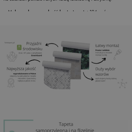
Maksymalna szerokość brytu tapety:
124cm (w
przypadku rozmiaru większego niż szerokość brytu,
wydruk będzie składał się z kilku równych arkuszy)
Struktura:
satynowa
Wykończenie:
lekki mat
Klej:
Niepotrzebny
Zastosowanie:
Salon, sypialnia, pomieszczenia
biurowe, przedpokój i wiele innych