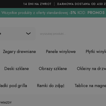
14 DNI NA ZWROT
DARMOWA DOSTAWA OD 450 Z
Wszystkie produkty z oferty standardowej
-5%
KOD:
PROMO5
e
Zegary drewniane
Panele winylowe
Płytki winy
Deski szklane
Obrazy szklane
Okleiny na drzw
adki pod grilla
Ramki do zdjęć
Tablice na magn
GWIAZDY