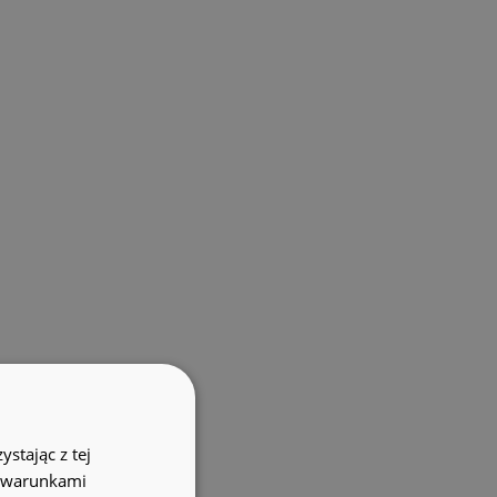
stając z tej
z warunkami