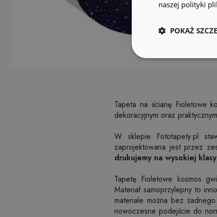
naszej polityki p
POKAŻ SZCZ
Tapeta na ścianę Fioletowe k
dekoracyjnym oraz praktycznym
W sklepie Fototapety.pl sta
zaprojektowana jest przez zes
drukujemy na wysokiej klasy 
Tapetę Fioletowe kosmos gw
Materiał samoprzylepny to inn
materiale można bez żadnego k
nowoczesne podejście do norma