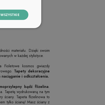
 WSZYSTKIE
ności materiału. Dzięki swoim
wanych w każdej stylistyce.
nna Fioletowe kosmos gwiazdy
yfrowego.
Tapety dekoracyjne
 naciąganie i odkształcenia.
moprzylepny bądź flizelina
.
nia. Tapetę wydrukowaną na tym
 ściany. Tapeta flizelinowa to
em tylko ścianę! Masz ściany z