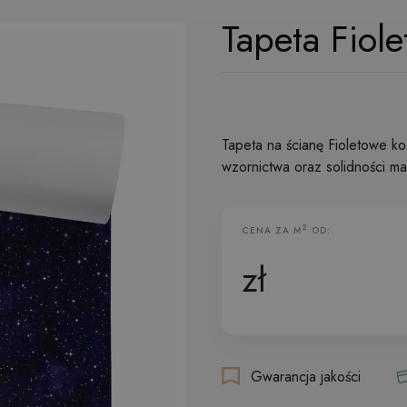
Tapeta Fiol
Tapeta na ścianę Fioletowe k
wzornictwa oraz solidności mat
2
CENA ZA M
OD:
Tapeta Flizelinowa
zł
Gwarancja jakości