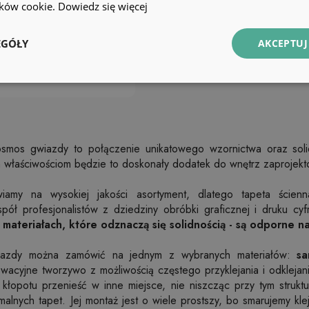
lików cookie.
Dowiedz się więcej
EGÓŁY
AKCEPTUJ
osmos gwiazdy to połączenie unikatowego wzornictwa oraz solid
 właściwościom będzie to doskonały dodatek do wnętrz zaprojekto
wiamy na wysokiej jakości asortyment, dlatego tapeta ście
pół profesjonalistów z dziedziny obróbki graficznej i druku c
materiałach, które odznaczą się solidnością - są odporne na
iazdy można zamówić na jednym z wybranych materiałów:
sa
owacyjne tworzywo z możliwością częstego przyklejania i odkleja
łopotu przenieść w inne miejsce, nie niszcząc przy tym struktury
lnych tapet. Jej montaż jest o wiele prostszy, bo smarujemy klej