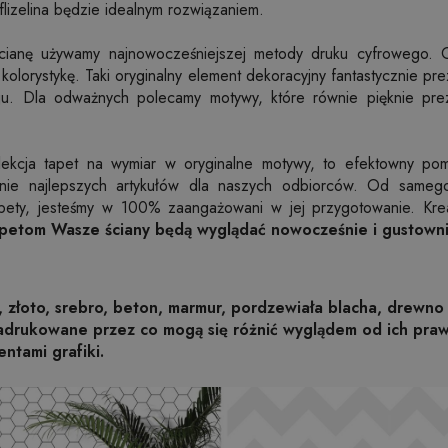
flizelina będzie idealnym rozwiązaniem.
ścianę używamy najnowocześniejszej metody druku cyfrowego. 
tą kolorystykę. Taki oryginalny element dekoracyjny fantastycznie pr
oju. Dla odważnych polecamy motywy, które równie pięknie pre
olekcja tapet na wymiar w oryginalne motywy, to efektowny pom
nie najlepszych artykułów dla naszych odbiorców. Od sameg
apety, jesteśmy w 100% zaangażowani w jej przygotowanie. Kre
apetom Wasze ściany będą wyglądać nowocześnie i gustowni
, złoto, srebro, beton, marmur, pordzewiała blacha, drewno 
nadrukowane przez co mogą się różnić wyglądem od ich pr
entami grafiki.