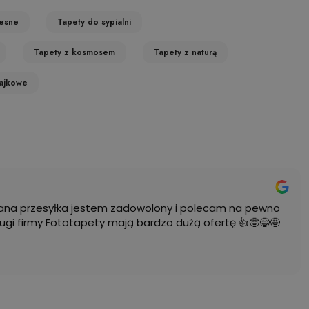
esne
Tapety do sypialni
Tapety z kosmosem
Tapety z naturą
ajkowe
na przesyłka jestem zadowolony i polecam na pewno
ugi firmy Fototapety mają bardzo dużą ofertę 👍🤓😁🤩