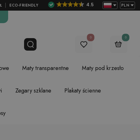
4.5
Ł
ECO-FRIENDLY
PLN
0
0
lowe
Maty transparentne
Maty pod krzesło
i
Zegary szklane
Plakaty ścienne
esy