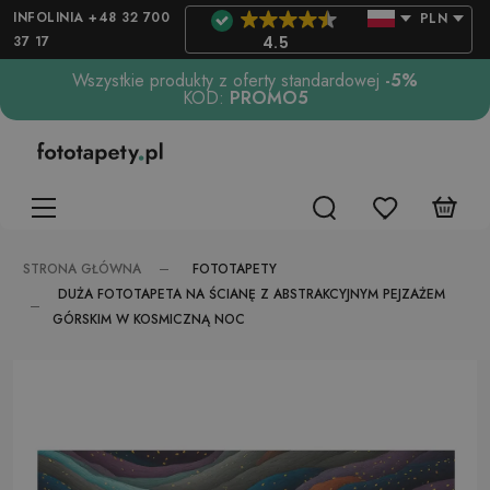
INFOLINIA +48 32 700
PLN
37 17
4.5
Wszystkie produkty z oferty standardowej
-5%
KOD:
PROMO5
FOTOTAPETY
STRONA GŁÓWNA
DUŻA FOTOTAPETA NA ŚCIANĘ Z ABSTRAKCYJNYM PEJZAŻEM
GÓRSKIM W KOSMICZNĄ NOC