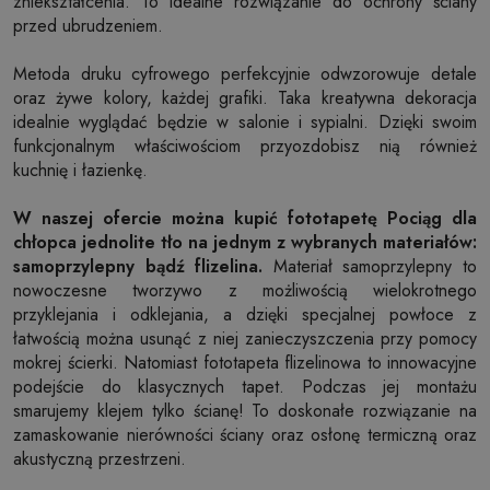
zniekształcenia. To idealne rozwiązanie do ochrony ściany
przed ubrudzeniem.
Metoda druku cyfrowego perfekcyjnie odwzorowuje detale
oraz żywe kolory, każdej grafiki. Taka kreatywna dekoracja
idealnie wyglądać będzie w salonie i sypialni. Dzięki swoim
funkcjonalnym właściwościom przyozdobisz nią również
kuchnię i łazienkę.
W naszej ofercie można kupić fototapetę Pociąg dla
chłopca jednolite tło na jednym z wybranych materiałów:
samoprzylepny bądź flizelina.
Materiał samoprzylepny to
nowoczesne tworzywo z możliwością wielokrotnego
przyklejania i odklejania, a dzięki specjalnej powłoce z
łatwością można usunąć z niej zanieczyszczenia przy pomocy
mokrej ścierki. Natomiast fototapeta flizelinowa to innowacyjne
podejście do klasycznych tapet. Podczas jej montażu
smarujemy klejem tylko ścianę! To doskonałe rozwiązanie na
zamaskowanie nierówności ściany oraz osłonę termiczną oraz
akustyczną przestrzeni.