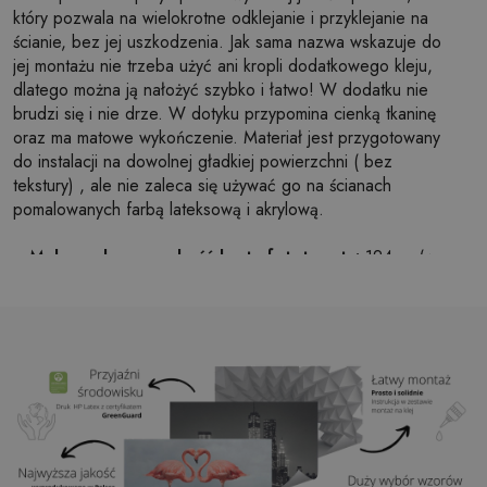
który pozwala na wielokrotne odklejanie i przyklejanie na
ścianie, bez jej uszkodzenia. Jak sama nazwa wskazuje do
jej montażu nie trzeba użyć ani kropli dodatkowego kleju,
dlatego można ją nałożyć szybko i łatwo! W dodatku nie
brudzi się i nie drze. W dotyku przypomina cienką tkaninę
oraz ma matowe wykończenie. Materiał jest przygotowany
do instalacji na dowolnej gładkiej powierzchni ( bez
tekstury) , ale nie zaleca się używać go na ścianach
pomalowanych farbą lateksową i akrylową.
Maksymalna szerokość brytu fototapety:
124cm (w
przypadku rozmiaru większego niż szerokość brytu,
wydruk będzie składał się z kilku równych arkuszy)
Struktura:
satynowa
Wykończenie:
lekki mat
Klej:
Niepotrzebny
Zastosowanie:
Salon, sypialnia, pomieszczenia
biurowe, przedpokój i wiele innych