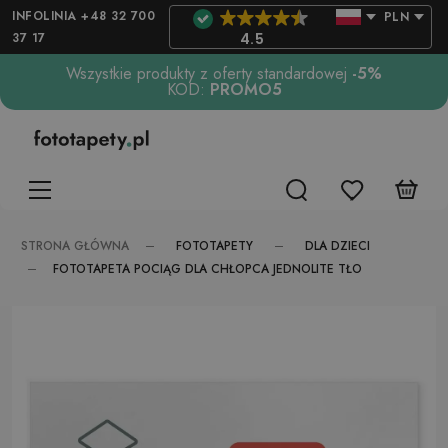
INFOLINIA +48 32 700
PLN
37 17
4.5
Wszystkie produkty z oferty standardowej
-5%
KOD:
PROMO5
FOTOTAPETY
DLA DZIECI
STRONA GŁÓWNA
FOTOTAPETA POCIĄG DLA CHŁOPCA JEDNOLITE TŁO