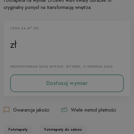
Fototapeta na wymiar Drzewo wiśni kwiaty obrazek to
oryginalny pomysł na transformację wnętrza.
2
CENA ZA M
OD:
Fototapeta Flizelinowa
zł
PRZEWIDYWANA DATA WYSYŁKI: WTOREK, 11 SIERPNIA 2026
Dostosuj wymiar
Gwarancja jakości
Wiele metod płatności
Fototapety
Fototapety do salonu