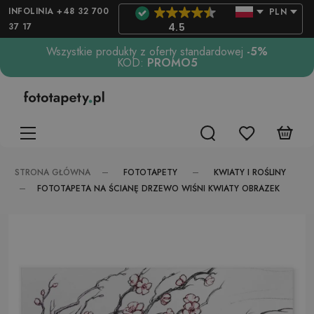
INFOLINIA +48 32 700
PLN
37 17
4.5
Wszystkie produkty z oferty standardowej
-5%
KOD:
PROMO5
FOTOTAPETY
KWIATY I ROŚLINY
STRONA GŁÓWNA
FOTOTAPETA NA ŚCIANĘ DRZEWO WIŚNI KWIATY OBRAZEK