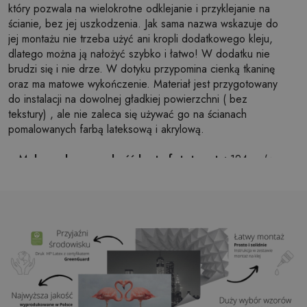
który pozwala na wielokrotne odklejanie i przyklejanie na
ścianie, bez jej uszkodzenia. Jak sama nazwa wskazuje do
jej montażu nie trzeba użyć ani kropli dodatkowego kleju,
dlatego można ją nałożyć szybko i łatwo! W dodatku nie
brudzi się i nie drze. W dotyku przypomina cienką tkaninę
oraz ma matowe wykończenie. Materiał jest przygotowany
do instalacji na dowolnej gładkiej powierzchni ( bez
tekstury) , ale nie zaleca się używać go na ścianach
pomalowanych farbą lateksową i akrylową.
Maksymalna szerokość brytu fototapety:
124cm (w
przypadku rozmiaru większego niż szerokość brytu,
wydruk będzie składał się z kilku równych arkuszy)
Struktura:
satynowa
Wykończenie:
lekki mat
Klej:
Niepotrzebny
Zastosowanie:
Salon, sypialnia, pomieszczenia
biurowe, przedpokój i wiele innych