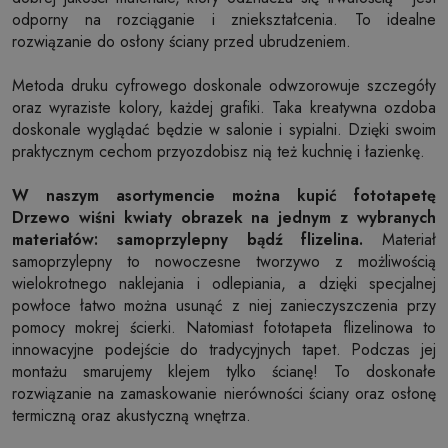
odporny na rozciąganie i zniekształcenia. To idealne
rozwiązanie do osłony ściany przed ubrudzeniem.
Metoda druku cyfrowego doskonale odwzorowuje szczegóły
oraz wyraziste kolory, każdej grafiki. Taka kreatywna ozdoba
doskonale wyglądać będzie w salonie i sypialni. Dzięki swoim
praktycznym cechom przyozdobisz nią też kuchnię i łazienkę.
W naszym asortymencie można kupić fototapetę
Drzewo wiśni kwiaty obrazek na jednym z wybranych
materiałów: samoprzylepny bądź flizelina.
Materiał
samoprzylepny to nowoczesne tworzywo z możliwością
wielokrotnego naklejania i odlepiania, a dzięki specjalnej
powłoce łatwo można usunąć z niej zanieczyszczenia przy
pomocy mokrej ścierki. Natomiast fototapeta flizelinowa to
innowacyjne podejście do tradycyjnych tapet. Podczas jej
montażu smarujemy klejem tylko ścianę! To doskonałe
rozwiązanie na zamaskowanie nierówności ściany oraz osłonę
termiczną oraz akustyczną wnętrza.