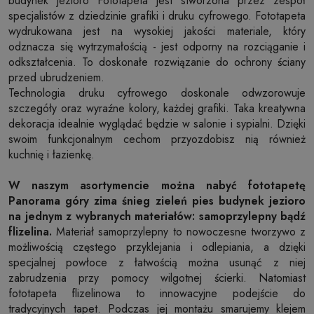
budynek jezioro Fototapeta jest stworzona przez zespół
specjalistów z dziedzinie grafiki i druku cyfrowego. Fototapeta
wydrukowana jest na wysokiej jakości materiale, który
odznacza się wytrzymałością - jest odporny na rozciąganie i
odkształcenia. To doskonałe rozwiązanie do ochrony ściany
przed ubrudzeniem.
Technologia druku cyfrowego doskonale odwzorowuje
szczegóły oraz wyraźne kolory, każdej grafiki. Taka kreatywna
dekoracja idealnie wyglądać będzie w salonie i sypialni. Dzięki
swoim funkcjonalnym cechom przyozdobisz nią również
kuchnię i łazienkę.
W naszym asortymencie można nabyć fototapetę
Panorama góry zima śnieg zieleń pies budynek jezioro
na jednym z wybranych materiałów: samoprzylepny bądź
flizelina.
Materiał samoprzylepny to nowoczesne tworzywo z
możliwością częstego przyklejania i odlepiania, a dzięki
specjalnej powłoce z łatwością można usunąć z niej
zabrudzenia przy pomocy wilgotnej ścierki. Natomiast
fototapeta flizelinowa to innowacyjne podejście do
tradycyjnych tapet. Podczas jej montażu smarujemy klejem