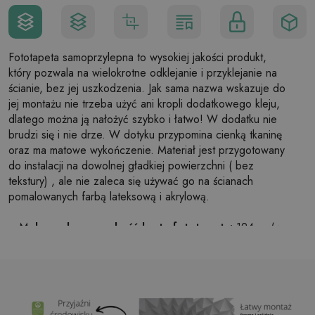
Fototapeta samoprzylepna to wysokiej jakości produkt,
który pozwala na wielokrotne odklejanie i przyklejanie na
ścianie, bez jej uszkodzenia. Jak sama nazwa wskazuje do
jej montażu nie trzeba użyć ani kropli dodatkowego kleju,
dlatego można ją nałożyć szybko i łatwo! W dodatku nie
brudzi się i nie drze. W dotyku przypomina cienką tkaninę
oraz ma matowe wykończenie. Materiał jest przygotowany
do instalacji na dowolnej gładkiej powierzchni ( bez
tekstury) , ale nie zaleca się używać go na ścianach
pomalowanych farbą lateksową i akrylową.
Maksymalna szerokość brytu fototapety:
124cm (w
przypadku rozmiaru większego niż szerokość brytu,
wydruk będzie składał się z kilku równych arkuszy)
Struktura:
satynowa
Wykończenie:
lekki mat
Klej:
Niepotrzebny