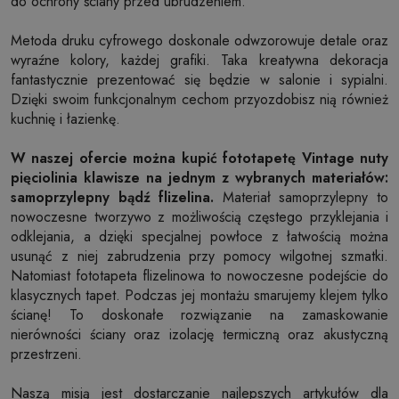
do ochrony ściany przed ubrudzeniem.
Metoda druku cyfrowego doskonale odwzorowuje detale oraz
wyraźne kolory, każdej grafiki. Taka kreatywna dekoracja
fantastycznie prezentować się będzie w salonie i sypialni.
Dzięki swoim funkcjonalnym cechom przyozdobisz nią również
kuchnię i łazienkę.
W naszej ofercie można kupić fototapetę Vintage nuty
pięciolinia klawisze na jednym z wybranych materiałów:
samoprzylepny bądź flizelina.
Materiał samoprzylepny to
nowoczesne tworzywo z możliwością częstego przyklejania i
odklejania, a dzięki specjalnej powłoce z łatwością można
usunąć z niej zabrudzenia przy pomocy wilgotnej szmatki.
Natomiast fototapeta flizelinowa to nowoczesne podejście do
klasycznych tapet. Podczas jej montażu smarujemy klejem tylko
ścianę! To doskonałe rozwiązanie na zamaskowanie
nierówności ściany oraz izolację termiczną oraz akustyczną
przestrzeni.
Naszą misją jest dostarczanie najlepszych artykułów dla