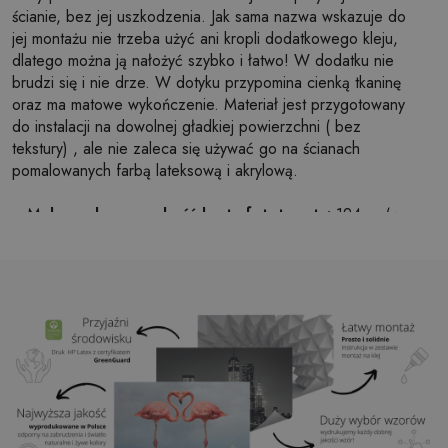
ścianie, bez jej uszkodzenia. Jak sama nazwa wskazuje do
jej montażu nie trzeba użyć ani kropli dodatkowego kleju,
dlatego można ją nałożyć szybko i łatwo! W dodatku nie
brudzi się i nie drze. W dotyku przypomina cienką tkaninę
oraz ma matowe wykończenie. Materiał jest przygotowany
do instalacji na dowolnej gładkiej powierzchni ( bez
tekstury) , ale nie zaleca się używać go na ścianach
pomalowanych farbą lateksową i akrylową.
Maksymalna szerokość brytu fototapety:
124cm (w
przypadku rozmiaru większego niż szerokość brytu,
wydruk będzie składał się z kilku równych arkuszy)
Struktura:
satynowa
Wykończenie:
lekki mat
Klej:
Niepotrzebny
Zastosowanie:
Salon, sypialnia, pomieszczenia
biurowe, przedpokój i wiele innych